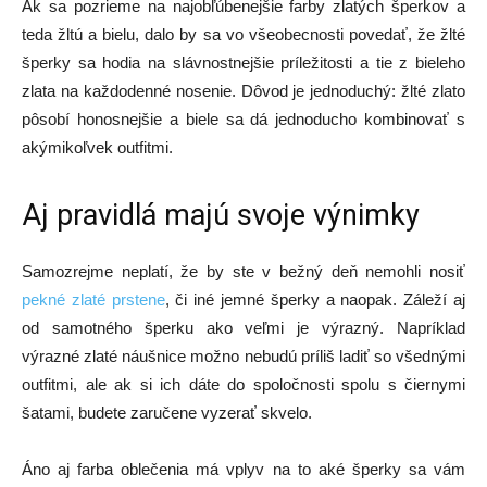
Ak sa pozrieme na najobľúbenejšie farby zlatých šperkov a
teda žltú a bielu, dalo by sa vo všeobecnosti povedať, že žlté
šperky sa hodia na slávnostnejšie príležitosti a tie z bieleho
zlata na každodenné nosenie. Dôvod je jednoduchý: žlté zlato
pôsobí honosnejšie a biele sa dá jednoducho kombinovať s
akýmikoľvek outfitmi.
Aj pravidlá majú svoje výnimky
Samozrejme neplatí, že by ste v bežný deň nemohli nosiť
pekné zlaté prstene
, či iné jemné šperky a naopak. Záleží aj
od samotného šperku ako veľmi je výrazný. Napríklad
výrazné zlaté náušnice možno nebudú príliš ladiť so všednými
outfitmi, ale ak si ich dáte do spoločnosti spolu s čiernymi
šatami, budete zaručene vyzerať skvelo.
Áno aj farba oblečenia má vplyv na to aké šperky sa vám