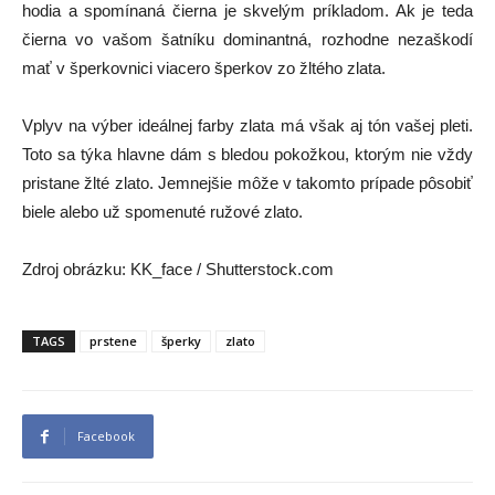
hodia a spomínaná čierna je skvelým príkladom. Ak je teda
čierna vo vašom šatníku dominantná, rozhodne nezaškodí
mať v šperkovnici viacero šperkov zo žltého zlata.
Vplyv na výber ideálnej farby zlata má však aj tón vašej pleti.
Toto sa týka hlavne dám s bledou pokožkou, ktorým nie vždy
pristane žlté zlato. Jemnejšie môže v takomto prípade pôsobiť
biele alebo už spomenuté ružové zlato.
Zdroj obrázku:
KK_face
/ Shutterstock.com
TAGS
prstene
šperky
zlato
Facebook