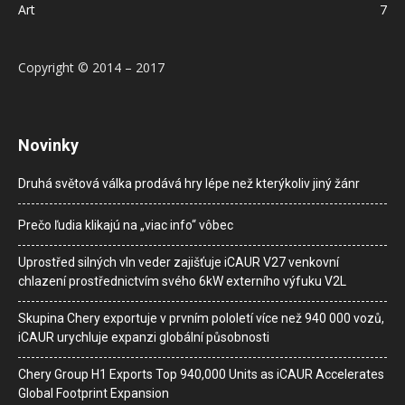
Art
7
Copyright © 2014 – 2017
Novinky
Druhá světová válka prodává hry lépe než kterýkoliv jiný žánr
Prečo ľudia klikajú na „viac info“ vôbec
Uprostřed silných vln veder zajišťuje iCAUR V27 venkovní
chlazení prostřednictvím svého 6kW externího výfuku V2L
Skupina Chery exportuje v prvním pololetí více než 940 000 vozů,
iCAUR urychluje expanzi globální působnosti
Chery Group H1 Exports Top 940,000 Units as iCAUR Accelerates
Global Footprint Expansion