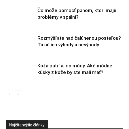
Čo môže pomôcť pánom, ktorí majú
problémy v spálni?
Rozmýšľate nad čalúnenou posteľou?
Tu sú ich výhody a nevýhody
Koža patrí aj do módy. Aké módne
kúsky z kože by ste mali mať?
Najčítanejšie články