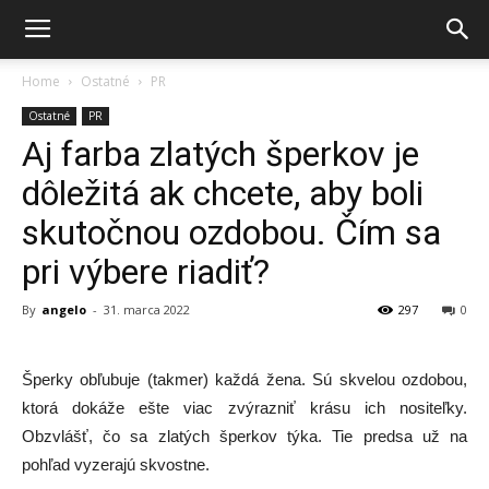
Home
Ostatné
PR
Ostatné
PR
Aj farba zlatých šperkov je
dôležitá ak chcete, aby boli
skutočnou ozdobou. Čím sa
pri výbere riadiť?
By
angelo
-
31. marca 2022
297
0
Šperky obľubuje (takmer) každá žena. Sú skvelou ozdobou,
ktorá dokáže ešte viac zvýrazniť krásu ich nositeľky.
Obzvlášť, čo sa zlatých šperkov týka. Tie predsa už na
pohľad vyzerajú skvostne.