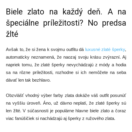
Biele zlato na každý deň. A na
špeciálne príležitosti? No predsa
žlté
Avšak to, že si žena k svojmu outfitu dá
luxusné zlaté šperky
,
automaticky neznamená, že naozaj svoju krásu zvýrazní. Aj
napriek tomu, že zlaté šperky nevychádzajú z módy a hodia
sa na rôzne príležitosti, rozhodne si ich nemôžete na seba
dávať len tak bezhlavo.
Obzvlášť vhodný výber farby zlata dokáže váš outfit posunúť
na vyššiu úroveň. Áno, už dávno neplatí, že zlaté šperky sú
len žlté. V súčasnosti je populárne hlavne biele zlato a čoraz
viac fanúšičiek si nachádzajú aj šperky z ružového zlata.