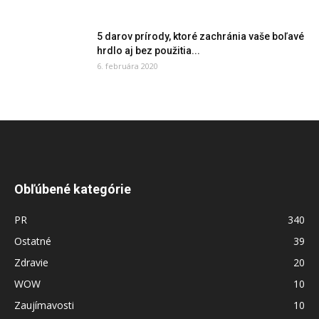
5 darov prírody, ktoré zachránia vaše boľavé
hrdlo aj bez použitia...
6. februára 2020
Obľúbené kategórie
PR
340
Ostatné
39
Zdravie
20
WOW
10
Zaujímavosti
10