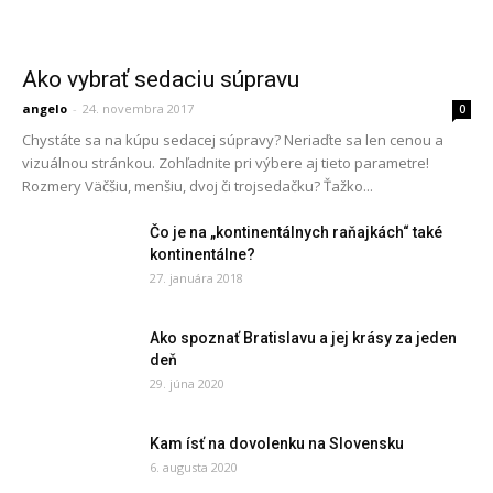
Ako vybrať sedaciu súpravu
angelo
-
24. novembra 2017
0
Chystáte sa na kúpu sedacej súpravy? Neriaďte sa len cenou a
vizuálnou stránkou. Zohľadnite pri výbere aj tieto parametre!
Rozmery Väčšiu, menšiu, dvoj či trojsedačku? Ťažko...
Čo je na „kontinentálnych raňajkách“ také
kontinentálne?
27. januára 2018
Ako spoznať Bratislavu a jej krásy za jeden
deň
29. júna 2020
Kam ísť na dovolenku na Slovensku
6. augusta 2020