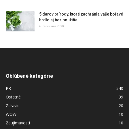
5 darov prírody, ktoré zachránia vaše boľavé
hrdlo aj bez použitia...
6. februára 2020
Obľúbené kategórie
PR
340
Ostatné
39
Zdravie
20
WOW
10
Zaujímavosti
10