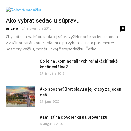
Ako vybrať sedaciu súpravu
angelo
-
24. novembra 2017
0
Chystáte sa na kúpu sedacej súpravy? Neriaďte sa len cenou a
vizuálnou stránkou. Zohľadnite pri výbere aj tieto parametre!
Rozmery Väčšiu, menšiu, dvoj či trojsedačku? Ťažko...
Čo je na „kontinentálnych raňajkách“ také
kontinentálne?
27. januára 2018
Ako spoznať Bratislavu a jej krásy za jeden
deň
29. júna 2020
Kam ísť na dovolenku na Slovensku
6. augusta 2020