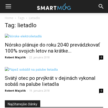
Home
Tags
Lietadlo
Tag: lietadlo
Nórsko plánuje do roku 2040 prevádzkovať
100% svojich letov na krátke...
Robert Majzlík
-
22. januára 2018
0
Svätý otec po prvýkrát v dejinách vykonal
sobáš na palube lietadla
Robert Majzlík
-
19. januára 2018
0
Najčítanejšie články