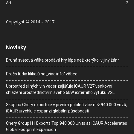
Art
7
Copyright © 2014 – 2017
Novinky
Druhá světová válka prodává hry lépe než kterýkoliv jiný žánr
Prečo ľudia klikajú na „viac info“ vôbec
Uprostřed silných vln veder zajišťuje iCAUR V27 venkovní
chlazení prostřednictvím svého 6kW externího výfuku V2L
Skupina Chery exportuje v prvním pololetí více než 940 000 vozů,
iCAUR urychluje expanzi globální působnosti
Chery Group H1 Exports Top 940,000 Units as iCAUR Accelerates
Global Footprint Expansion