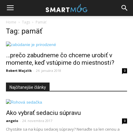
Home
Tags
Pamäť
Tag: pamäť
…prečo zabudneme čo chceme urobiť v
momente, keď vstúpime do miestnosti?
Robert Majzlík
-
24. januára 2018
0
Najčítanejšie články
Ako vybrať sedaciu súpravu
angelo
-
24. novembra 2017
0
Chystáte sa na kúpu sedacej súpravy? Neriaďte sa len cenou a