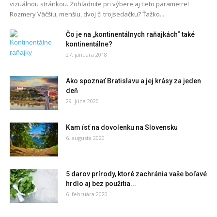
vizuálnou stránkou. Zohľadnite pri výbere aj tieto parametre!
Rozmery Väčšiu, menšiu, dvoj či trojsedačku? Ťažko...
Čo je na „kontinentálnych raňajkách“ také
kontinentálne?
27. januára 2018
Ako spoznať Bratislavu a jej krásy za jeden
deň
29. júna 2020
Kam ísť na dovolenku na Slovensku
6. augusta 2020
5 darov prírody, ktoré zachránia vaše boľavé
hrdlo aj bez použitia...
6. februára 2020