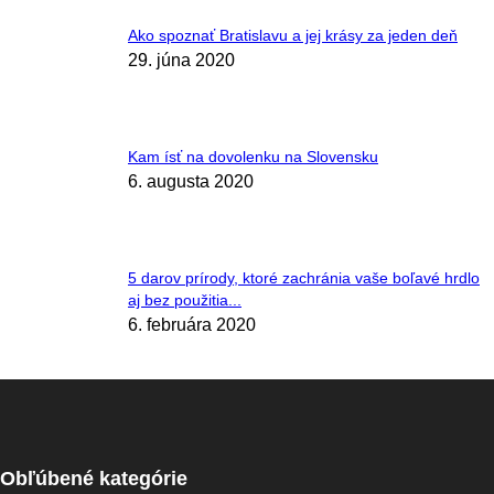
Ako spoznať Bratislavu a jej krásy za jeden deň
29. júna 2020
Kam ísť na dovolenku na Slovensku
6. augusta 2020
5 darov prírody, ktoré zachránia vaše boľavé hrdlo
aj bez použitia...
6. februára 2020
Obľúbené kategórie