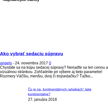
Ako vybrať sedaciu súpravu
angelo
-
24. novembra 2017
0
Chystáte sa na kúpu sedacej súpravy? Neriaďte sa len cenou a
vizuálnou stránkou. Zohľadnite pri výbere aj tieto parametre!
Rozmery Väčšiu, menšiu, dvoj či trojsedačku? Ťažko...
Čo je na „kontinentálnych raňajkách“ také
kontinentálne?
27. januára 2018