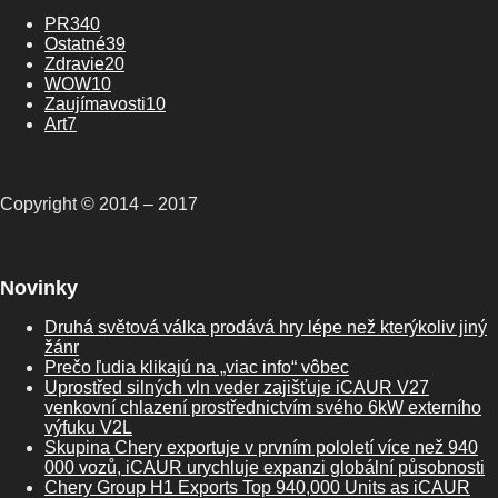
PR
340
Ostatné
39
Zdravie
20
WOW
10
Zaujímavosti
10
Art
7
Copyright © 2014 – 2017
Novinky
Druhá světová válka prodává hry lépe než kterýkoliv jiný
žánr
Prečo ľudia klikajú na „viac info“ vôbec
Uprostřed silných vln veder zajišťuje iCAUR V27
venkovní chlazení prostřednictvím svého 6kW externího
výfuku V2L
Skupina Chery exportuje v prvním pololetí více než 940
000 vozů, iCAUR urychluje expanzi globální působnosti
Chery Group H1 Exports Top 940,000 Units as iCAUR