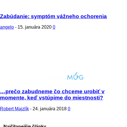
Zabúdanie: symptóm vážneho ochorenia
angelo
-
15. januára 2020
0
…prečo zabudneme čo chceme urobiť v
momente, keď vstúpime do miestnosti?
Robert Majzlík
-
24. januára 2018
0
Najčítanejšie články