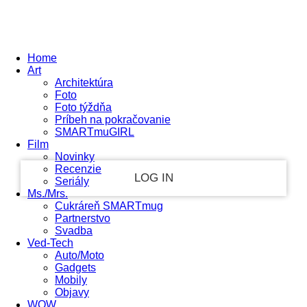
Sign in
PASSWORD RECOVERY
SIGN IN
Welcome!
Log into your account
Home
Art
Architektúra
Foto
Foto týždňa
your username
Príbeh na pokračovanie
SMARTmuGIRL
your password
Film
Novinky
Recenzie
Seriály
Ms./Mrs.
Cukráreň SMARTmug
Forgot your password?
Partnerstvo
Svadba
Ochrana osobných údajov
Ved-Tech
Auto/Moto
Gadgets
Mobily
Recover your password
Objavy
WOW