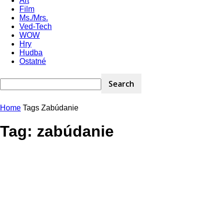
Art
Film
Ms./Mrs.
Ved-Tech
WOW
Hry
Hudba
Ostatné
Home
Tags
Zabúdanie
Tag: zabúdanie