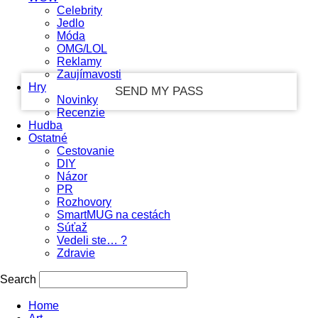
Celebrity
Jedlo
your email
Móda
OMG/LOL
Reklamy
Zaujímavosti
Hry
Novinky
Recenzie
Hudba
Ostatné
Cestovanie
DIY
Názor
PR
Rozhovory
SmartMUG na cestách
Súťaž
Vedeli ste… ?
Zdravie
Search
Home