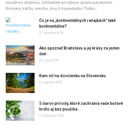
vizuálnou stránkou. Zohľadnite pri výbere aj tieto parametre!
Rozmery Väčšiu, menšiu, dvoj či trojsedačku? Ťažko...
Čo je na „kontinentálnych raňajkách“ také
kontinentálne?
27. januára 2018
Ako spoznať Bratislavu a jej krásy za jeden
deň
29. júna 2020
Kam ísť na dovolenku na Slovensku
6. augusta 2020
5 darov prírody, ktoré zachránia vaše boľavé
hrdlo aj bez použitia...
6. februára 2020