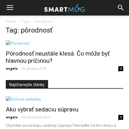
Home
Tags
Pôrodnosť
Tag: pôrodnosť
Pôrodnosť neustále klesá. Čo môže byť
hlavnou príčinou?
angelo
-
29. januára 2018
0
Najčítanejšie články
Ako vybrať sedaciu súpravu
angelo
-
24. novembra 2017
0
Chystáte sa na kúpu sedacej súpravy? Neriaďte sa len cenou a