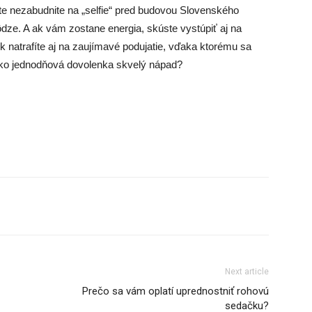
e nezabudnite na „selfie“ pred budovou Slovenského
ôdze. A ak vám zostane energia, skúste vystúpiť aj na
 natrafíte aj na zaujímavé podujatie, vďaka ktorému sa
 ako jednodňová dovolenka skvelý nápad?
Next article
Prečo sa vám oplatí uprednostniť rohovú
sedačku?