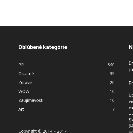
Obľúbené kategórie
N
Dr
PR
340
ji
Ostatné
39
Zdravie
20
Pr
WOW
10
Up
Zaujímavosti
10
ve
ex
Art
7
Sk
94
Copyright © 2014 – 2017
pů