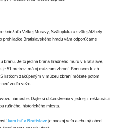
ane kniežaťa Veľkej Moravy, Svätopluka a svätej Alžbety
 Po prehliadke Bratislavského hradu vám odporúčame
ú bránu. Je to jediná brána hradného múru v Bratislave,
ška je 51 metrov, má aj múzeum zbraní. Bonusom k ich
. S lístkom zakúpeným v múzeu zbraní môžete potom
 hneď vedľa veže.
vovo námestie. Dajte si občerstvenie v jednej z reštaurácií
u rušného, historického miesta.
ostí
kam ísť v Bratislave
je naozaj veľa a chutný obed