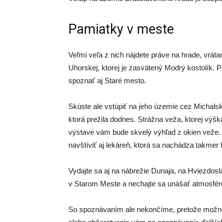
Pamiatky v meste
Veľmi veľa z nich nájdete práve na hrade, vrát
Uhorskej, ktorej je zasvätený Modrý kostolík.
spoznať aj Staré mesto.
Skúste ale vstúpiť na jeho územie cez Michalsk
ktorá prežila dodnes. Strážna veža, ktorej vý
výstave vám bude skvelý výhľad z okien veže
navštíviť aj lekáreň, ktorá sa nachádza takmer
Vydajte sa aj na nábrežie Dunaja, na Hviezdosla
v Starom Meste a nechajte sa unášať atmosféro
So spoznávaním ale nekončíme, pretože možn