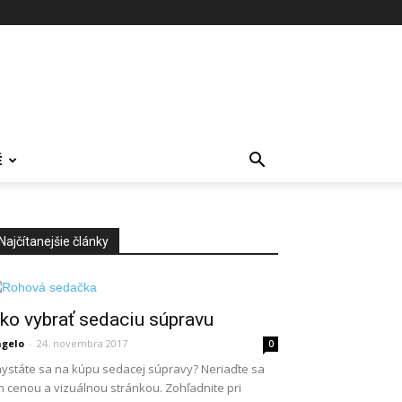
É
Najčítanejšie články
ko vybrať sedaciu súpravu
gelo
-
24. novembra 2017
0
ystáte sa na kúpu sedacej súpravy? Neriaďte sa
n cenou a vizuálnou stránkou. Zohľadnite pri