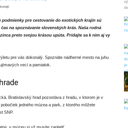
vý
okonalý
dv
 podmienky pre cestovanie do exotických krajín sú
 čas na spoznávanie slovenských krás. Naša rodná
inca preto svojou krásou upúta. Pridajte sa k nim aj vy
 výletu pre vás dokonalý. Spoznáte nádherné mesto na juhu
ujímavých vecí a pamiatok.
 hrade
ká. Bratislavský hrad pozostáva z hradu, v ktorom je v
o pobočiek jedného múzea a park, z ktorého môžete
st SNP.
tný, v múzeu si už musíte zaplatiť.