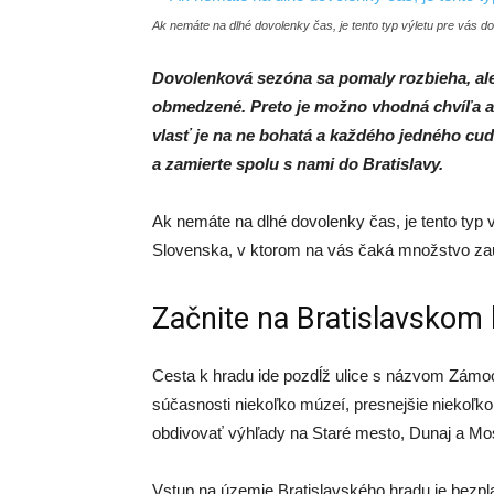
Ak nemáte na dlhé dovolenky čas, je tento typ výletu pre vás d
Dovolenková sezóna sa pomaly rozbieha, ale
obmedzené. Preto je možno vhodná chvíľa a
vlasť je na ne bohatá a každého jedného cudz
a zamierte spolu s nami do Bratislavy.
Ak nemáte na dlhé dovolenky čas, je tento typ
Slovenska, v ktorom na vás čaká množstvo za
Začnite na Bratislavskom
Cesta k hradu ide pozdĺž ulice s názvom Zámoc
súčasnosti niekoľko múzeí, presnejšie niekoľk
obdivovať výhľady na Staré mesto, Dunaj a Mo
Vstup na územie Bratislavského hradu je bezpla