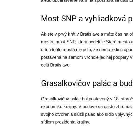
alebo občerstvenie vám na spoznávanie ďalších
Most SNP a vyhliadková p
Ak ste v prvý krát v Bratislave a máte čas na o
mesta, most SNP, ktorý oddeľuje Staré mesto a 
črtou tohto mosta nie je to, že nemá jedinú opor
postavená na samom vrchole jedinej podpery v
celú Bratislavu.
Grasalkovičov palác a bu
Grasalkovičov palác bol postavený v 18. storočí
ekonomiku krajiny. V budove sa často zhromažď
svojho otvorenia slúžil palác ako sídlo vplyvnýc
sídlom prezidenta krajiny.