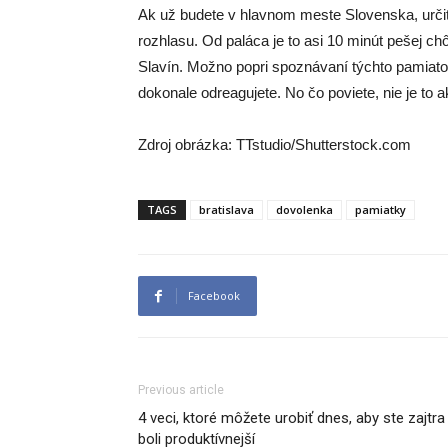
Ak už budete v hlavnom meste Slovenska, určit
rozhlasu. Od paláca je to asi 10 minút pešej ch
Slavín. Možno popri spoznávaní týchto pamiatok
dokonale odreagujete. No čo poviete, nie je to
Zdroj obrázka: TTstudio/Shutterstock.com
TAGS
bratislava
dovolenka
pamiatky
Facebook
Previous article
4 veci, ktoré môžete urobiť dnes, aby ste zajtra
boli produktívnejší