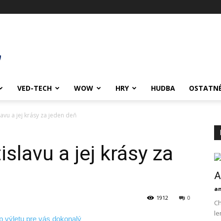
VED-TECH
WOW
HRY
HUDBA
OSTATN
avu a jej krásy za jeden deň
slavu a jej krásy za
A
an
1912
0
Ch
le