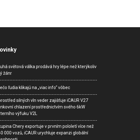
ovinky
uhá světová válka prodává hry lépe než kterýkoliv
ný žánr
ečo ľudia klikajú na „viac info“ vôbec
rostřed silných vln veder zajišťuje iCAUR V27
nkovní chlazení prostřednictvím svého 6kW
terního výfuku V2L
upina Chery exportuje v prvním pololetí více než
0 000 vozů, iCAUR urychluje expanzi globální
sobnosti