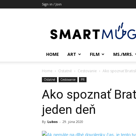
Sign in / Join
Smartmug.sk
HOME
ART
FILM
MS./MRS.
Home
Ostatné
Cestovanie
Ako spoznať Bratisl
Ostatné
Cestovanie
PR
Ako spoznať Brati
jeden deň
By
Lubos
-
29. júna 2020