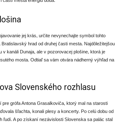
 častí mesta energiu dodá.
lošina
bjavovanie jej krás, určite nevynechajte symbol tohto
Bratislavský hrad od druhej časti mesta. Najdôležitejšou
u v kanáli Dunaja, ale v pozorovacej plošine, ktorá je
isutého mosta. Odtiaľ sa vám otvára nádherný výhľad na
dova Slovenského rozhlasu
 pre grófa Antona Grasalkoviča, ktorý mal na starosti
ovala šľachta, konali plesy a koncerty. Po celú dobu od
h ľudí. A po získaní nezávislosti Slovenska sa palác stal