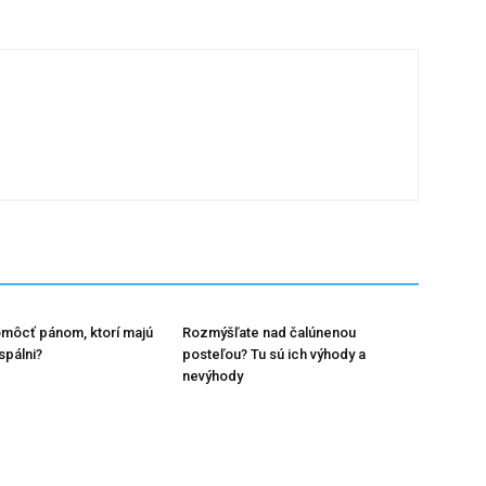
môcť pánom, ktorí majú
Rozmýšľate nad čalúnenou
spálni?
posteľou? Tu sú ich výhody a
nevýhody