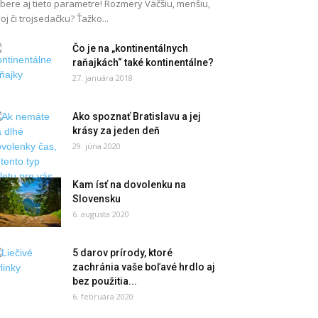
bere aj tieto parametre! Rozmery Väčšiu, menšiu,
oj či trojsedačku? Ťažko...
Čo je na „kontinentálnych
raňajkách“ také kontinentálne?
27. januára 2018
Ako spoznať Bratislavu a jej
krásy za jeden deň
29. júna 2020
Kam ísť na dovolenku na
Slovensku
6. augusta 2020
5 darov prírody, ktoré
zachránia vaše boľavé hrdlo aj
bez použitia...
6. februára 2020