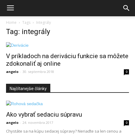
Home
Tags
Integrály
Tag: integrály
V príkladoch na deriváciu funkcie sa môžete
zdokonaliť aj online
angelo
-
30. septembra 2018
0
Najčítanejšie články
Ako vybrať sedaciu súpravu
angelo
-
24. novembra 2017
0
Chystáte sa na kúpu sedacej súpravy? Neriaďte sa len cenou a