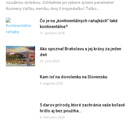
vizuálnou stránkou. Zohľadnite pri výbere aj tieto parametre!
Rozmery Väčšiu, menšiu, dvoj či trojsedačku? Ťažko...
Čo je na „kontinentálnych raňajkách“ také
kontinentálne?
27. januára 2018
Ako spoznať Bratislavu a jej krásy za jeden
deň
29. júna 2020
Kam ísť na dovolenku na Slovensku
6. augusta 2020
5 darov prírody, ktoré zachránia vaše boľavé
hrdlo aj bez použitia...
6. februára 2020