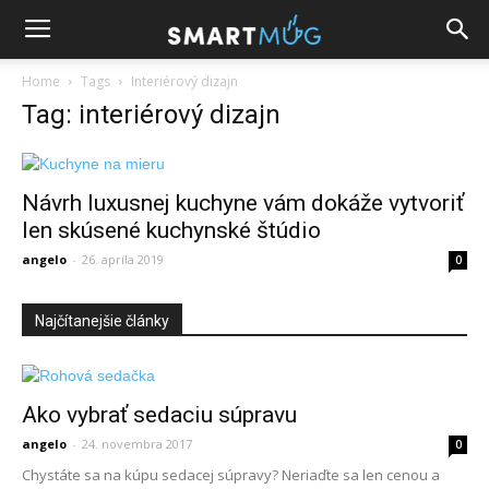
Home
Tags
Interiérový dizajn
Tag: interiérový dizajn
Návrh luxusnej kuchyne vám dokáže vytvoriť
len skúsené kuchynské štúdio
angelo
-
26. apríla 2019
0
Najčítanejšie články
Ako vybrať sedaciu súpravu
angelo
-
24. novembra 2017
0
Chystáte sa na kúpu sedacej súpravy? Neriaďte sa len cenou a