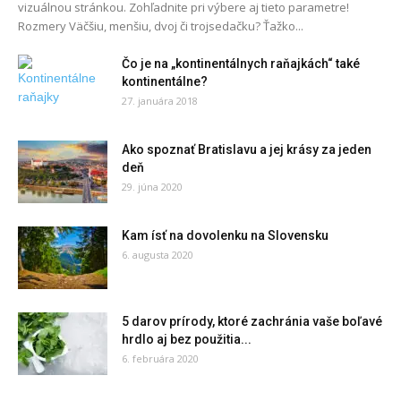
vizuálnou stránkou. Zohľadnite pri výbere aj tieto parametre!
Rozmery Väčšiu, menšiu, dvoj či trojsedačku? Ťažko...
Čo je na „kontinentálnych raňajkách“ také
kontinentálne?
27. januára 2018
Ako spoznať Bratislavu a jej krásy za jeden
deň
29. júna 2020
Kam ísť na dovolenku na Slovensku
6. augusta 2020
5 darov prírody, ktoré zachránia vaše boľavé
hrdlo aj bez použitia...
6. februára 2020