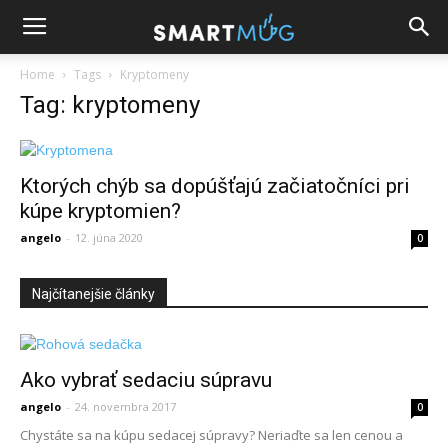
Home
Tags
Kryptomeny
Tag: kryptomeny
Ktorých chýb sa dopúšťajú začiatočníci pri
kúpe kryptomien?
angelo
-
12. júna 2020
0
Najčítanejšie články
Ako vybrať sedaciu súpravu
angelo
-
24. novembra 2017
0
Chystáte sa na kúpu sedacej súpravy? Neriaďte sa len cenou a