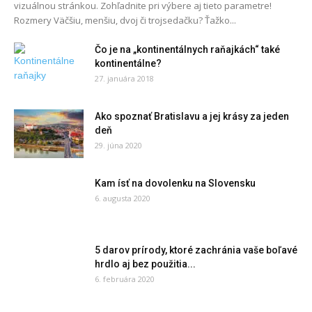
vizuálnou stránkou. Zohľadnite pri výbere aj tieto parametre!
Rozmery Väčšiu, menšiu, dvoj či trojsedačku? Ťažko...
Čo je na „kontinentálnych raňajkách“ také
kontinentálne?
27. januára 2018
Ako spoznať Bratislavu a jej krásy za jeden
deň
29. júna 2020
Kam ísť na dovolenku na Slovensku
6. augusta 2020
5 darov prírody, ktoré zachránia vaše boľavé
hrdlo aj bez použitia...
6. februára 2020