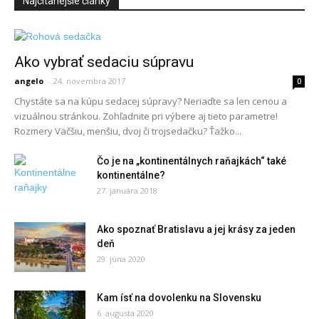
Najčítanejšie články
Ako vybrať sedaciu súpravu
angelo
-
24. novembra 2017
0
Chystáte sa na kúpu sedacej súpravy? Neriaďte sa len cenou a
vizuálnou stránkou. Zohľadnite pri výbere aj tieto parametre!
Rozmery Väčšiu, menšiu, dvoj či trojsedačku? Ťažko...
Čo je na „kontinentálnych raňajkách“ také
kontinentálne?
27. januára 2018
Ako spoznať Bratislavu a jej krásy za jeden
deň
29. júna 2020
Kam ísť na dovolenku na Slovensku
6. augusta 2020