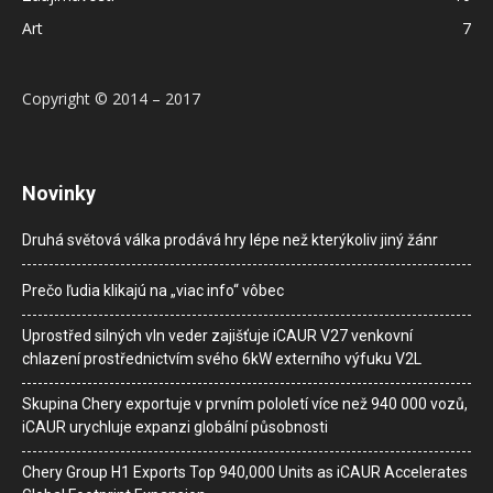
Art
7
Copyright © 2014 – 2017
Novinky
Druhá světová válka prodává hry lépe než kterýkoliv jiný žánr
Prečo ľudia klikajú na „viac info“ vôbec
Uprostřed silných vln veder zajišťuje iCAUR V27 venkovní
chlazení prostřednictvím svého 6kW externího výfuku V2L
Skupina Chery exportuje v prvním pololetí více než 940 000 vozů,
iCAUR urychluje expanzi globální působnosti
Chery Group H1 Exports Top 940,000 Units as iCAUR Accelerates