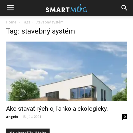
Home
Tags
Stavebný systém
Tag: stavebný systém
Ako stavať rýchlo, ľahko a ekologicky.
angelo
-
13. júla 2021
0