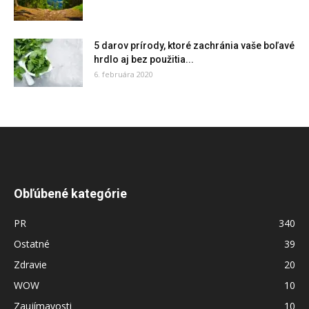
5 darov prírody, ktoré zachránia vaše boľavé
hrdlo aj bez použitia...
6. februára 2020
Obľúbené kategórie
PR
340
Ostatné
39
Zdravie
20
WOW
10
Zaujímavosti
10