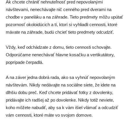
Ak chcete chrániť nehnuteľnosť pred nepovolanými
návštevami, nenechávajte nič cenného pred dverami na
chodbe v paneláku a na záhrade. Tieto predmety môžu upútať
pozornosť okoloidúcich a tí, ktorí si vyhliadli cennosti, ktoré
mávate na záhrade, budú chcieť tieto predmety odcudziť.
Vždy, keď odchádzate z domu, tieto cennosti schovajte.
Odporúčame nenechávať hlavne kosačku a vertikutátory,
poprípade čerpadlá.
A na záver jedna dobrá rada, ako sa vyhnúť nepovolaným
návštevám. Nikdy nedávajte na sociálne siete, že idete na
dlhšiu dobu preč. Keď chcete pridávať fotky z dovolenky,
pridávajte ich radšej až po dovolenke. Nikdy totiž neviete,
koho môžete nabudiť, aby sa k vám išiel vlámať a odcudziť
vám cennosti, ktoré máte vo svojom domove.