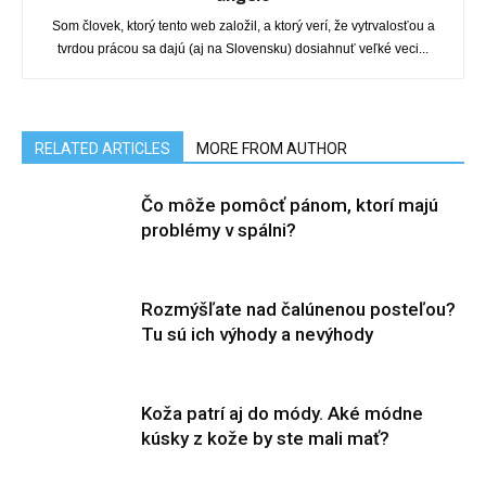
Som človek, ktorý tento web založil, a ktorý verí, že vytrvalosťou a
tvrdou prácou sa dajú (aj na Slovensku) dosiahnuť veľké veci...
RELATED ARTICLES
MORE FROM AUTHOR
Čo môže pomôcť pánom, ktorí majú
problémy v spálni?
Rozmýšľate nad čalúnenou posteľou?
Tu sú ich výhody a nevýhody
Koža patrí aj do módy. Aké módne
kúsky z kože by ste mali mať?