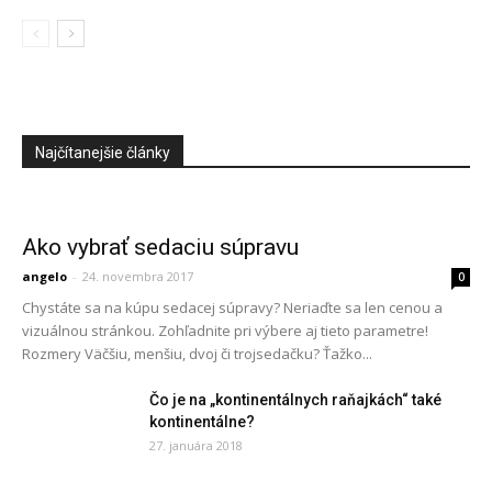
Najčítanejšie články
Ako vybrať sedaciu súpravu
angelo
-
24. novembra 2017
0
Chystáte sa na kúpu sedacej súpravy? Neriaďte sa len cenou a
vizuálnou stránkou. Zohľadnite pri výbere aj tieto parametre!
Rozmery Väčšiu, menšiu, dvoj či trojsedačku? Ťažko...
Čo je na „kontinentálnych raňajkách“ také
kontinentálne?
27. januára 2018