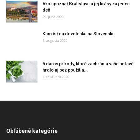
Ako spoznať Bratislavu a jej krásy za jeden
deň
29. júna 2020
Kam ísť na dovolenku na Slovensku
6. augusta 2020
5 darov prírody, ktoré zachránia vaše boľavé
hrdlo aj bez použitia...
6. februára 2020
Obľúbené kategórie