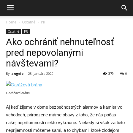
Home
Ostatné
PR
Ostatné
PR
Ako ochrániť nehnuteľnosť
pred nepovolanými
návštevami?
By
angelo
-
28. januára 2020
379
0
Garážová brána
Aj keď žijeme v dome bezpečnostných alarmov a kamier vo
vchodoch, prirodzene máme obavy z toho, že nás počas
našej neprítomnosti niekto vykradne. Niekedy si však za tieto
nepríjemnosti môžeme sami, a to chybami, ktoré zlodejom