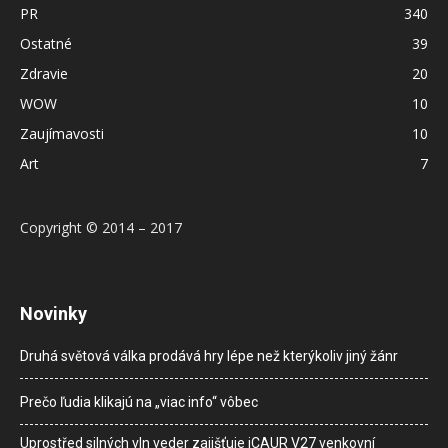
PR
340
Ostatné
39
Zdravie
20
WOW
10
Zaujímavosti
10
Art
7
Copyright © 2014 – 2017
Novinky
Druhá světová válka prodává hry lépe než kterýkoliv jiný žánr
Prečo ľudia klikajú na „viac info“ vôbec
Uprostřed silných vln veder zajišťuje iCAUR V27 venkovní