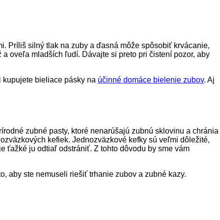
i. Príliš silný tlak na zuby a ďasná môže spôsobiť krvácanie,
 oveľa mladších ľudí. Dávajte si preto pri čistení pozor, aby
i kupujete bieliace pásky na
účinné domáce bielenie zubov
. Aj
prírodné zubné pasty, ktoré nenarúšajú zubnú sklovinu a chránia
nozväzkových kefiek. Jednozväzkové kefky sú veľmi dôležité,
e ťažké ju odtiaľ odstrániť. Z tohto dôvodu by sme vám
to, aby ste nemuseli riešiť trhanie zubov a zubné kazy.