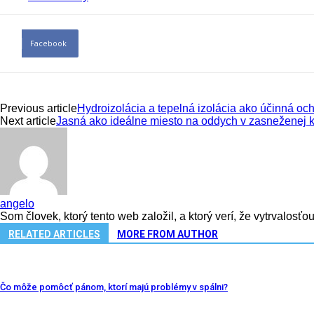
Facebook
Previous article
Hydroizolácia a tepelná izolácia ako účinná oc
Next article
Jasná ako ideálne miesto na oddych v zasneženej k
angelo
Som človek, ktorý tento web založil, a ktorý verí, že vytrvalosť
RELATED ARTICLES
MORE FROM AUTHOR
Čo môže pomôcť pánom, ktorí majú problémy v spálni?