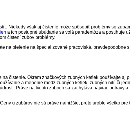
istiť. Niekedy však aj čistenie môže spôsobiť problémy so zubam
ien
a ich postupné ubúdanie sa volá paradentóza a postihuje už a
lnom čistení zubov problémy.
vate na bielenie na špecializované pracoviská, pravdepodobne s
ie na čistenie. Okrem značkových zubných kefiek používajte aj 
oužívanie a menenie medzizubných kefiek, zubných nití, či jed
drosti. Práve na týchto zuboch sa zachytáva najviac potravy a j
 Ceny u zubárov nie sú práve najnižšie, preto urobte všetko pre 