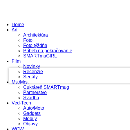
Home
Art
Architektúra
Foto
Foto týždňa
your username
Príbeh na pokračovanie
SMARTmuGIRL
your password
Film
Novinky
Recenzie
Seriály
Ms./Mrs.
Cukráreň SMARTmug
Partnerstvo
Svadba
Ved-Tech
Auto/Moto
Gadgets
Mobily
Objavy
WOW