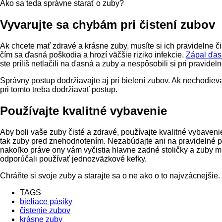
Ako sa teda správne starať o zuby?
Vyvarujte sa chybám pri čistení zubov
Ak chcete mať zdravé a krásne zuby, musíte si ich pravidelne č
čím sa ďasná poškodia a hrozí väčšie riziko infekcie.
Zápal ďas
ste príliš netlačili na ďasná a zuby a nespôsobili si pri pravide
Správny postup dodržiavajte aj pri bielení zubov. Ak nechodie
pri tomto treba dodržiavať postup.
Používajte kvalitné vybavenie
Aby boli vaše zuby čisté a zdravé, používajte kvalitné vybaven
tak zuby pred znehodnotením. Nezabúdajte ani na pravidelné p
nakoľko práve ony vám vyčistia hlavne zadné stoličky a zuby mú
odporúčali používať jednozväzkové kefky.
Chráňte si svoje zuby a starajte sa o ne ako o to najvzácnejšie.
TAGS
bieliace pásiky
čistenie zubov
krásne zuby