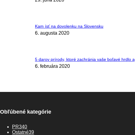
Kam ísť na dovolenku na Slovensku
6. augusta 2020
5 darov prírody, ktoré zachránia vaše boľavé hrdlo aj
6. februára 2020
Obľúbené kategórie
PR
340
Ostatné
39