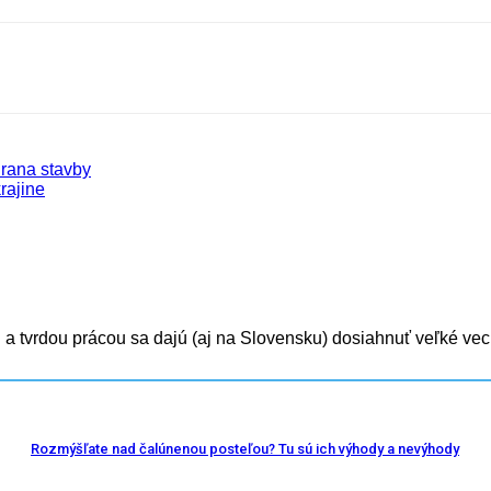
hrana stavby
rajine
ou a tvrdou prácou sa dajú (aj na Slovensku) dosiahnuť veľké veci
Rozmýšľate nad čalúnenou posteľou? Tu sú ich výhody a nevýhody