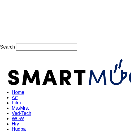
Search
Smartmug.sk
Sign in / Join
Home
Art
Film
Ms./Mrs.
Ved-Tech
WOW
Hry
Hudba