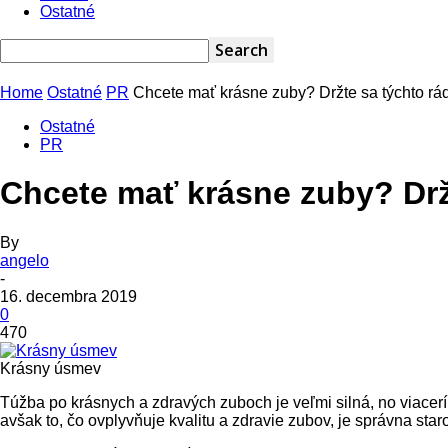
Ostatné
Home
Ostatné
PR
Chcete mať krásne zuby? Držte sa týchto rád p
Ostatné
PR
Chcete mať krásne zuby? Držte
By
angelo
-
16. decembra 2019
0
470
Krásny úsmev
Túžba po krásnych a zdravých zuboch je veľmi silná, no viacer
avšak to, čo ovplyvňuje kvalitu a zdravie zubov, je správna staro