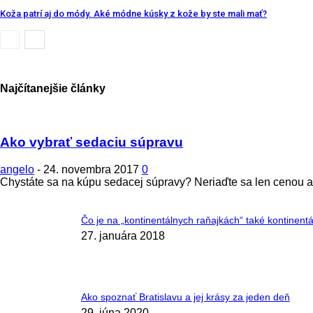
Koža patrí aj do módy. Aké módne kúsky z kože by ste mali mať?
Najčítanejšie články
Ako vybrať sedaciu súpravu
angelo
-
24. novembra 2017
0
Chystáte sa na kúpu sedacej súpravy? Neriaďte sa len cenou a v
Čo je na „kontinentálnych raňajkách“ také kontinent
27. januára 2018
Ako spoznať Bratislavu a jej krásy za jeden deň
29. júna 2020