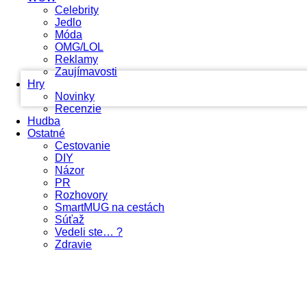
Celebrity
Jedlo
your email
Móda
OMG/LOL
Reklamy
Zaujímavosti
Hry
Novinky
Recenzie
Hudba
Ostatné
Cestovanie
DIY
Názor
PR
Rozhovory
SmartMUG na cestách
Súťaž
Vedeli ste… ?
Zdravie