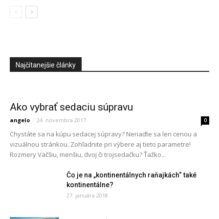
Najčítanejšie články
Ako vybrať sedaciu súpravu
angelo
-
24. novembra 2017
0
Chystáte sa na kúpu sedacej súpravy? Neriaďte sa len cenou a
vizuálnou stránkou. Zohľadnite pri výbere aj tieto parametre!
Rozmery Väčšiu, menšiu, dvoj či trojsedačku? Ťažko...
Čo je na „kontinentálnych raňajkách“ také
kontinentálne?
27. januára 2018