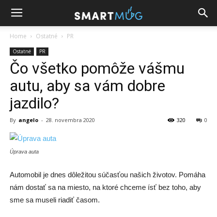
Home
Ostatné
PR
Ostatné
PR
Čo všetko pomôže vášmu
autu, aby sa vám dobre
jazdilo?
By
angelo
-
28. novembra 2020
320
0
Úprava auta
Automobil je dnes dôležitou súčasťou našich životov. Pomáha
nám dostať sa na miesto, na ktoré chceme ísť bez toho, aby
sme sa museli riadiť časom.