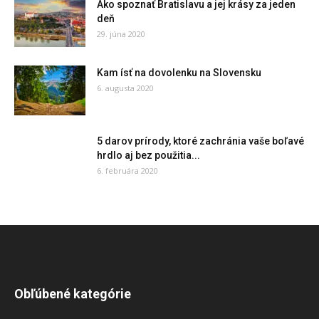
Ako spoznať Bratislavu a jej krásy za jeden
deň
29. júna 2020
Kam ísť na dovolenku na Slovensku
6. augusta 2020
5 darov prírody, ktoré zachránia vaše boľavé
hrdlo aj bez použitia...
6. februára 2020
Obľúbené kategórie