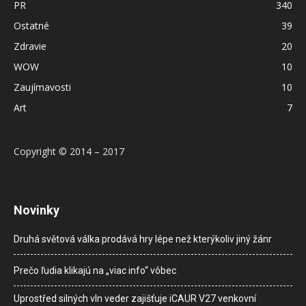
PR
340
Ostatné
39
Zdravie
20
WOW
10
Zaujímavosti
10
Art
7
Copyright © 2014 – 2017
Novinky
Druhá světová válka prodává hry lépe než kterýkoliv jiný žánr
Prečo ľudia klikajú na „viac info“ vôbec
Uprostřed silných vln veder zajišťuje iCAUR V27 venkovní