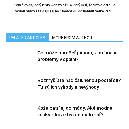
Som človek, ktorý tento web založil, a ktorý verí, že vytrvalosťou a
tvrdou prácou sa dajú (aj na Slovensku) dosiahnuť veľké veci...
RELATED ARTICLES
MORE FROM AUTHOR
Čo môže pomôcť pánom, ktorí majú
problémy v spálni?
Rozmýšľate nad čalúnenou posteľou?
Tu sú ich výhody a nevýhody
Koža patrí aj do módy. Aké módne
kúsky z kože by ste mali mať?