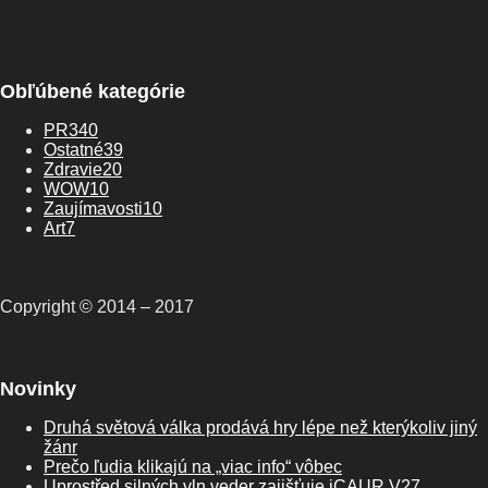
Obľúbené kategórie
PR
340
Ostatné
39
Zdravie
20
WOW
10
Zaujímavosti
10
Art
7
Copyright © 2014 – 2017
Novinky
Druhá světová válka prodává hry lépe než kterýkoliv jiný
žánr
Prečo ľudia klikajú na „viac info“ vôbec
Uprostřed silných vln veder zajišťuje iCAUR V27