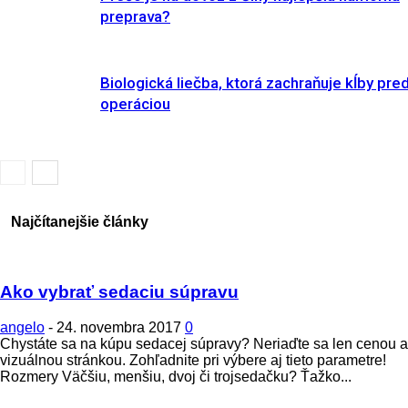
preprava?
Biologická liečba, ktorá zachraňuje kĺby pre
operáciou
Najčítanejšie články
Ako vybrať sedaciu súpravu
angelo
-
24. novembra 2017
0
Chystáte sa na kúpu sedacej súpravy? Neriaďte sa len cenou a
vizuálnou stránkou. Zohľadnite pri výbere aj tieto parametre!
Rozmery Väčšiu, menšiu, dvoj či trojsedačku? Ťažko...