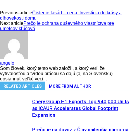
Previous article
Čistenie fasád – cena: Investícia do krásy a
dlhovekosti domu
Next article
Prečo je ochrana duševného vlastníctva pre
umelcov kľúčová
angelo
Som človek, ktorý tento web založil, a ktorý verí, že
vytrvalosťou a tvrdou prácou sa dajú (aj na Slovensku)
dosiahnuť veľké veci...
RELATED ARTICLES
MORE FROM AUTHOR
Chery Group H1 Exports Top 940,000 Units
as iCAUR Accelerates Global Footprint
Expansion
Prečo je na dovoz z Číny najlepšia námorná