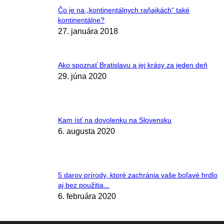
Čo je na „kontinentálnych raňajkách“ také
kontinentálne?
27. januára 2018
Ako spoznať Bratislavu a jej krásy za jeden deň
29. júna 2020
Kam ísť na dovolenku na Slovensku
6. augusta 2020
5 darov prírody, ktoré zachránia vaše boľavé hrdlo
aj bez použitia...
6. februára 2020