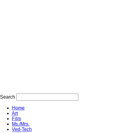
Search
Home
Art
Film
Ms./Mrs.
Ved-Tech