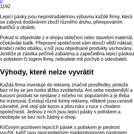
0
1192
Lepicí pásky jsou nepostradatelnou výbavou každé firmy, která
se zabývá dodáváním zboží různého druhu, přelepováním
balíčků a obálek.
Pokud si objednáte z e-shopu oblečení nebo stavební materiál,
očekáváte balík. Přepravní společnost vám doručí větší náklad,
krabici nebo obálku, v níž jsou objednané produkty uschovány.
Jestliže je zásilka pečlivě zabalena a zapečetěna lepicí páskou
s potiskem či logem firmy, nebudete mít pochyb o odesílateli.
Výhody, které nelze vyvrátit
Každá firma investuje do reklamy značné prostředky, protože
bez ní by se jen horko těžko zviditelnila. Ani sebe modernější a
luxusní produkt se nestane z ničeho nic populárním a je třeba
ho inzerovat. Existují různé formy reklamy, některé jsou cenově
závratné, jiné stojí pár korun a jdou ruku v ruce s chodem
společnosti. Jednou z nich jsou lepicí pásky s potiskem a
neobejde se bez nich žádný e-shop.
Klíčovým pozitivem lepicích pásek s potiskem je pestrost
využití, tudíž jsou neocenitelným markentingovým nástrojem.