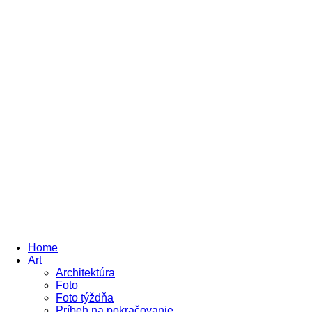
Sign in
Home
Art
Architektúra
Foto
Foto týždňa
Príbeh na pokračovanie