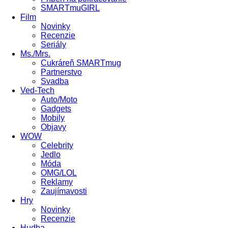
SMARTmuGIRL
Film
Novinky
Recenzie
Seriály
Ms./Mrs.
Cukráreň SMARTmug
Partnerstvo
Svadba
Ved-Tech
Auto/Moto
Gadgets
Mobily
Objavy
WOW
Celebrity
Jedlo
Móda
OMG/LOL
Reklamy
Zaujímavosti
Hry
Novinky
Recenzie
Hudba