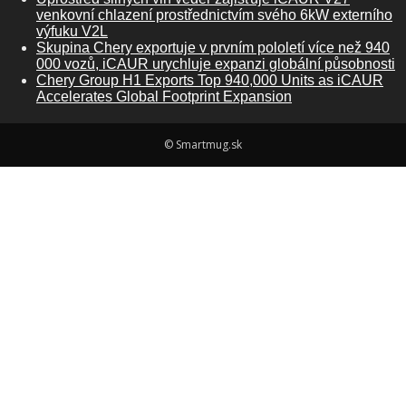
venkovní chlazení prostřednictvím svého 6kW externího
výfuku V2L
Skupina Chery exportuje v prvním pololetí více než 940
000 vozů, iCAUR urychluje expanzi globální působnosti
Chery Group H1 Exports Top 940,000 Units as iCAUR
Accelerates Global Footprint Expansion
© Smartmug.sk