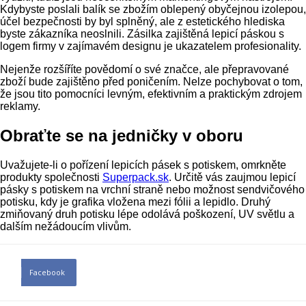
Kdybyste poslali balík se zbožím oblepený obyčejnou izolepou,
účel bezpečnosti by byl splněný, ale z estetického hlediska
byste zákazníka neoslnili. Zásilka zajištěná lepicí páskou s
logem firmy v zajímavém designu je ukazatelem profesionality.
Nejenže rozšíříte povědomí o své značce, ale přepravované
zboží bude zajištěno před poničením. Nelze pochybovat o tom,
že jsou tito pomocníci levným, efektivním a praktickým zdrojem
reklamy.
Obraťte se na jedničky v oboru
Uvažujete-li o pořízení lepicích pásek s potiskem, omrkněte
produkty společnosti
Superpack.sk
. Určitě vás zaujmou lepicí
pásky s potiskem na vrchní straně nebo možnost sendvičového
potisku, kdy je grafika vložena mezi fólii a lepidlo. Druhý
zmiňovaný druh potisku lépe odolává poškození, UV světlu a
dalším nežádoucím vlivům.
Facebook