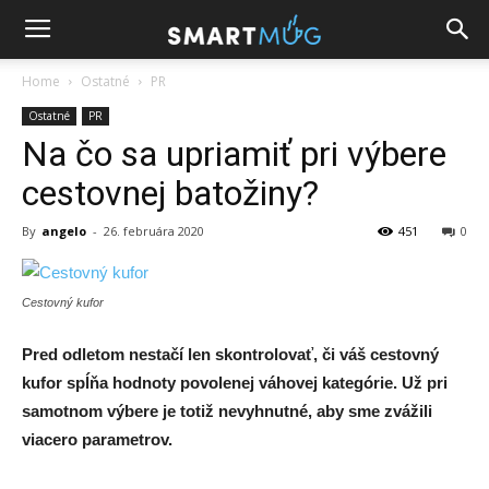
Home
Ostatné
PR
Ostatné
PR
Na čo sa upriamiť pri výbere
cestovnej batožiny?
By
angelo
-
26. februára 2020
451
0
Cestovný kufor
Pred odletom nestačí len skontrolovať, či váš cestovný
kufor spĺňa hodnoty povolenej váhovej kategórie. Už pri
samotnom výbere je totiž nevyhnutné, aby sme zvážili
viacero parametrov.