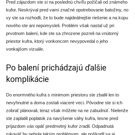
Pred zájazdom ste si na poslednú chvíľu požičali od známeho
kufor. Neskrýval pred vami značné opotrebovanie batožiny, no
vy ste sa rozhodli, že to bude najideálnejšie riešenie a na kúpu
nového ste ani nepomysleli. Problém však nastal už pri
prvotnom balení, kde ste sa zhrozene pozreli na vnútorný
priestor kufra, ktorý vonkoncom nevypovedal o jeho
vonkajšom vizuále.
Po balení prichádzajú ďalšie
komplikácie
Do enormného kufra s minimom priestoru ste zbalili len to
nevyhnutné a doma zostali viaceré veci. Pôvodne ste si ich
zobrať plánovali, teraz však môžete na ne zabudnúť. Nielenže
ste zaplatili poplatok za navýšenie váhy kufra, tesne pred
príjazdom vás opäť predmetný kufor zradil. Odpadnutá
rukoväť by nebola takým problémom, ale poškodil sa aj