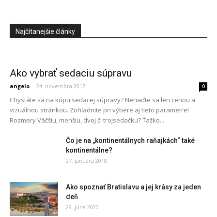
Najčítanejšie články
Ako vybrať sedaciu súpravu
angelo
-
24. novembra 2017
0
Chystáte sa na kúpu sedacej súpravy? Neriaďte sa len cenou a
vizuálnou stránkou. Zohľadnite pri výbere aj tieto parametre!
Rozmery Väčšiu, menšiu, dvoj či trojsedačku? Ťažko...
Čo je na „kontinentálnych raňajkách“ také
kontinentálne?
27. januára 2018
Ako spoznať Bratislavu a jej krásy za jeden
deň
29. júna 2020