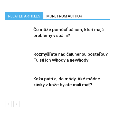
RELATED ARTICLES
MORE FROM AUTHOR
Čo môže pomôcť pánom, ktorí majú
problémy v spálni?
Rozmýšľate nad čalúnenou posteľou?
Tu sú ich výhody a nevýhody
Koža patrí aj do módy. Aké módne
kúsky z kože by ste mali mať?