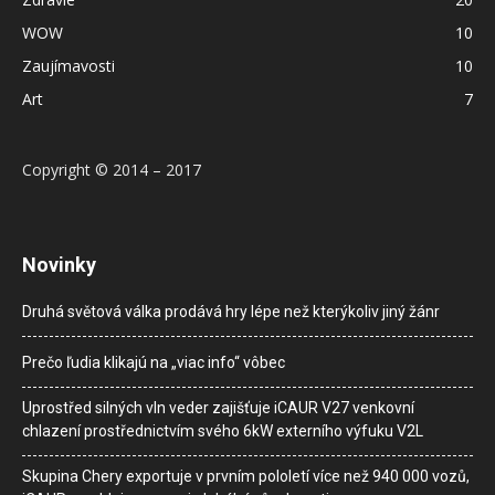
WOW
10
Zaujímavosti
10
Art
7
Copyright © 2014 – 2017
Novinky
Druhá světová válka prodává hry lépe než kterýkoliv jiný žánr
Prečo ľudia klikajú na „viac info“ vôbec
Uprostřed silných vln veder zajišťuje iCAUR V27 venkovní
chlazení prostřednictvím svého 6kW externího výfuku V2L
Skupina Chery exportuje v prvním pololetí více než 940 000 vozů,