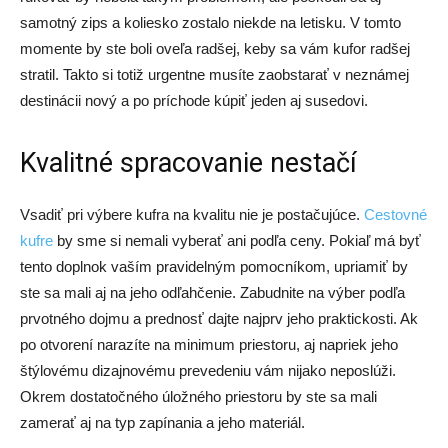
samotný zips a koliesko zostalo niekde na letisku. V tomto
momente by ste boli oveľa radšej, keby sa vám kufor radšej
stratil. Takto si totiž urgentne musíte zaobstarať v neznámej
destinácii nový a po príchode kúpiť jeden aj susedovi.
Kvalitné spracovanie nestačí
Vsadiť pri výbere kufra na kvalitu nie je postačujúce.
Cestovné
kufre
by sme si nemali vyberať ani podľa ceny. Pokiaľ má byť
tento doplnok vaším pravidelným pomocníkom, upriamiť by
ste sa mali aj na jeho odľahčenie. Zabudnite na výber podľa
prvotného dojmu a prednosť dajte najprv jeho praktickosti. Ak
po otvorení narazíte na minimum priestoru, aj napriek jeho
štýlovému dizajnovému prevedeniu vám nijako neposlúži.
Okrem dostatočného úložného priestoru by ste sa mali
zamerať aj na typ zapínania a jeho materiál.