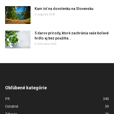
Kam ísť na dovolenku na Slovensku
6. augusta 2020
5 darov prírody, ktoré zachránia vaše boľavé
hrdlo aj bez použitia...
6. februára 2020
Obľúbené kategórie
PR
340
Ostatné
39
Zdravie
20