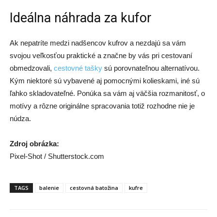
Ideálna náhrada za kufor
Ak nepatríte medzi nadšencov kufrov a nezdajú sa vám
svojou veľkosťou praktické a značne by vás pri cestovaní
obmedzovali,
cestovné tašky
sú porovnateľnou alternatívou.
Kým niektoré sú vybavené aj pomocnými kolieskami, iné sú
ľahko skladovateľné. Ponúka sa vám aj väčšia rozmanitosť, o
motívy a rôzne originálne spracovania totiž rozhodne nie je
núdza.
Zdroj obrázka:
Pixel-Shot / Shutterstock.com
TAGS
balenie
cestovná batožina
kufre