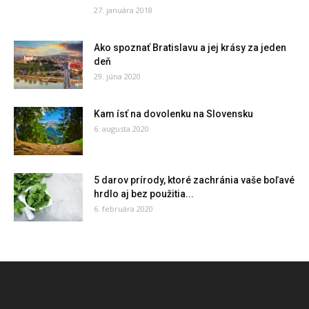
27. januára 2018
Ako spoznať Bratislavu a jej krásy za jeden
deň
29. júna 2020
Kam ísť na dovolenku na Slovensku
6. augusta 2020
5 darov prírody, ktoré zachránia vaše boľavé
hrdlo aj bez použitia...
6. februára 2020