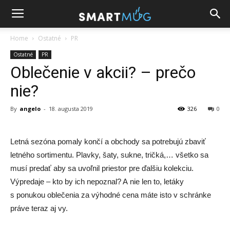
Home
Ostatné
PR
Ostatné
PR
Oblečenie v akcii? – prečo
nie?
By
angelo
-
18. augusta 2019
326
0
Letná sezóna pomaly končí a obchody sa potrebujú zbaviť
letného sortimentu. Plavky, šaty, sukne, tričká,… všetko sa
musí predať aby sa uvoľnil priestor pre ďalšiu kolekciu.
Výpredaje – kto by ich nepoznal? A nie len to, letáky
s ponukou oblečenia za výhodné cena máte isto v schránke
práve teraz aj vy.