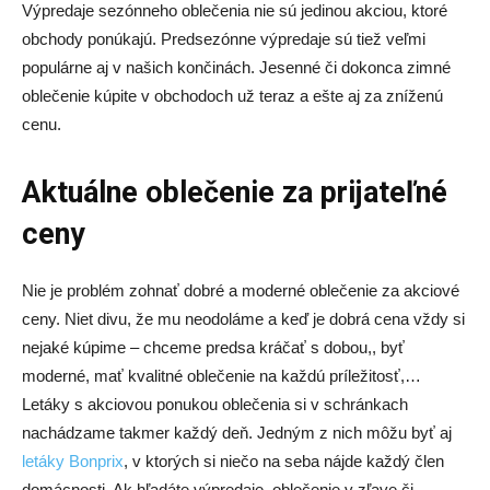
Výpredaje sezónneho oblečenia nie sú jedinou akciou, ktoré
obchody ponúkajú. Predsezónne výpredaje sú tiež veľmi
populárne aj v našich končinách. Jesenné či dokonca zimné
oblečenie kúpite v obchodoch už teraz a ešte aj za zníženú
cenu.
Aktuálne oblečenie za prijateľné
ceny
Nie je problém zohnať dobré a moderné oblečenie za akciové
ceny. Niet divu, že mu neodoláme a keď je dobrá cena vždy si
nejaké kúpime – chceme predsa kráčať s dobou,, byť
moderné, mať kvalitné oblečenie na každú príležitosť,…
Letáky s akciovou ponukou oblečenia si v schránkach
nachádzame takmer každý deň. Jedným z nich môžu byť aj
letáky Bonprix
, v ktorých si niečo na seba nájde každý člen
domácnosti. Ak hľadáte výpredaje, oblečenie v zľave či