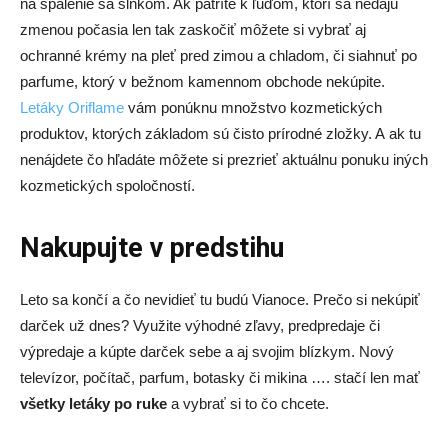
na spálenie sa slnkom. Ak patríte k ľuďom, ktorí sa nedajú
zmenou počasia len tak zaskočiť môžete si vybrať aj
ochranné krémy na pleť pred zimou a chladom, či siahnuť po
parfume, ktorý v bežnom kamennom obchode nekúpite.
Letáky Oriflame
vám ponúknu množstvo kozmetických
produktov, ktorých základom sú čisto prírodné zložky. A ak tu
nenájdete čo hľadáte môžete si prezrieť aktuálnu ponuku iných
kozmetických spoločností.
Nakupujte v predstihu
Leto sa končí a čo nevidieť tu budú Vianoce. Prečo si nekúpiť
darček už dnes? Využite výhodné zľavy, predpredaje či
výpredaje a kúpte darček sebe a aj svojim blízkym. Nový
televízor, počítač, parfum, botasky či mikina …. stačí len mať
všetky letáky po ruke
a vybrať si to čo chcete.