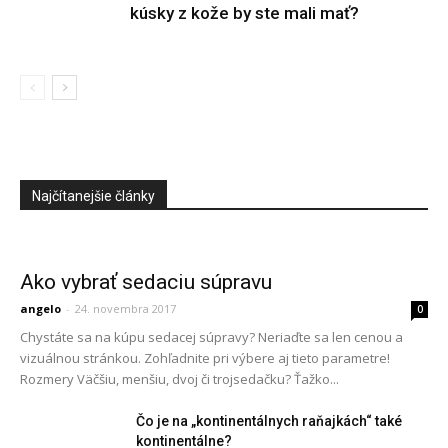
kúsky z kože by ste mali mať?
Najčítanejšie články
Ako vybrať sedaciu súpravu
angelo
-
24. novembra 2017
0
Chystáte sa na kúpu sedacej súpravy? Neriaďte sa len cenou a
vizuálnou stránkou. Zohľadnite pri výbere aj tieto parametre!
Rozmery Väčšiu, menšiu, dvoj či trojsedačku? Ťažko...
Čo je na „kontinentálnych raňajkách“ také
kontinentálne?