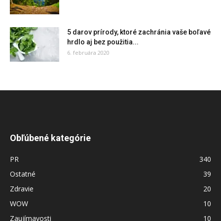
5 darov prírody, ktoré zachránia vaše boľavé
hrdlo aj bez použitia...
6. februára 2020
Obľúbené kategórie
PR
340
Ostatné
39
Zdravie
20
WOW
10
Zaujímavosti
10