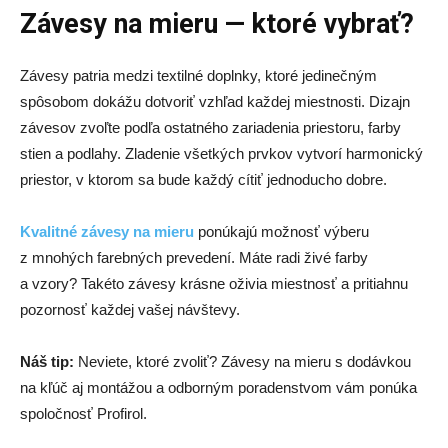
Závesy na mieru — ktoré vybrať?
Závesy patria medzi textilné doplnky, ktoré jedinečným
spôsobom dokážu dotvoriť vzhľad každej miestnosti. Dizajn
závesov zvoľte podľa ostatného zariadenia priestoru, farby
stien a podlahy. Zladenie všetkých prvkov vytvorí harmonický
priestor, v ktorom sa bude každý cítiť jednoducho dobre.
Kvalitné závesy na mieru
ponúkajú možnosť výberu
z mnohých farebných prevedení. Máte radi živé farby
a vzory? Takéto závesy krásne oživia miestnosť a pritiahnu
pozornosť každej vašej návštevy.
Náš tip:
Neviete, ktoré zvoliť? Závesy na mieru s dodávkou
na kľúč aj montážou a odborným poradenstvom vám ponúka
spoločnosť Profirol.