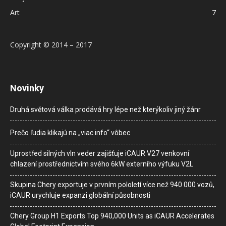
Art
7
Copyright © 2014 – 2017
Novinky
Druhá světová válka prodává hry lépe než kterýkoliv jiný žánr
Prečo ľudia klikajú na „viac info“ vôbec
Uprostřed silných vln veder zajišťuje iCAUR V27 venkovní
chlazení prostřednictvím svého 6kW externího výfuku V2L
Skupina Chery exportuje v prvním pololetí více než 940 000 vozů,
iCAUR urychluje expanzi globální působnosti
Chery Group H1 Exports Top 940,000 Units as iCAUR Accelerates