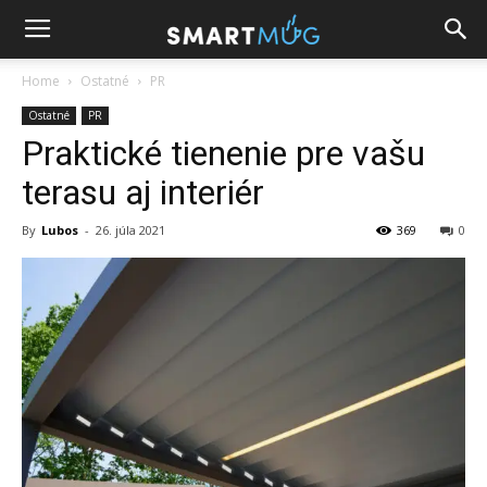
Home
Ostatné
PR
Ostatné
PR
Praktické tienenie pre vašu
terasu aj interiér
By
Lubos
-
26. júla 2021
369
0