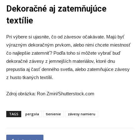
Dekoračné aj zatemňujúce
textílie
Pri výbere si ujasnite, čo od závesov očakávate. Majú byť
výrazným dekoračným prvkom, alebo nimi chcete miestnosť
čo najlepšie zatemniť? Podľa toho si môžete vybrať buď
dekoračné závesy z jemnejších materiálov, ktoré dnu
prepustia aj časť denného svetla, alebo zatemňujúce závesy
z husto tkaných textílií.
Zdroj obrázka: Ron Zmiri/Shutterstock.com
TAGS
pergola
tienienie
závesy namieru