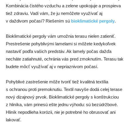
Kombinácia čistého vzduchu a zelene upokojuje a prospieva
tiež zdraviu. Vadí vám, že ju nemôžete využívať aj
v daždivom počasí? Riešením sú
bioklimatické pergoly
.
Bioklimatické pergoly vám umožnia terasu nielen zatieniť.
Prestrešenie pohyblivými lamelami si môžete kedykoľvek
nastaviť podľa vašich predstáv. Ak lamely počas dažďa
necháte zatiahnuté, ochránia vás pred zmoknutím. Terasu tak
budete môcť využívať aj v nepriaznivom počasí.
Pohyblivé zastrešenie môže tvoriť tiež kvalitná textília
s ochranou proti premoknutiu. Textil navyše dodá celej terase
nový dizajnový prvok. Bioklimatické pergoly s konštrukciou
z hliníka, vám prinesú ešte jednu výhodu: sú bezúdržbové.
Hliník nepodlieha korózii, nie je potrebné ho obrusovať ani
lakovať.