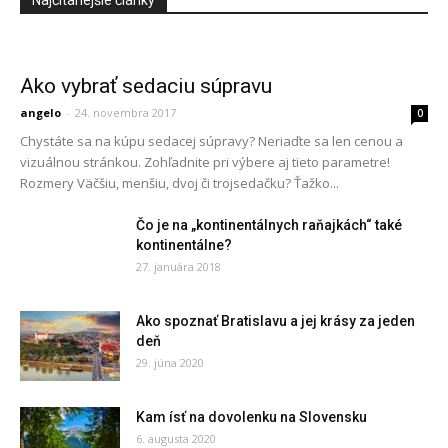
Najčítanejšie články
Ako vybrať sedaciu súpravu
angelo
-
24. novembra 2017
0
Chystáte sa na kúpu sedacej súpravy? Neriaďte sa len cenou a
vizuálnou stránkou. Zohľadnite pri výbere aj tieto parametre!
Rozmery Väčšiu, menšiu, dvoj či trojsedačku? Ťažko...
Čo je na „kontinentálnych raňajkách“ také
kontinentálne?
27. januára 2018
Ako spoznať Bratislavu a jej krásy za jeden
deň
29. júna 2020
Kam ísť na dovolenku na Slovensku
6. augusta 2020