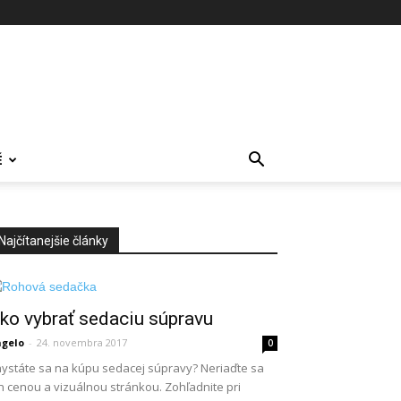
É
Najčítanejšie články
ko vybrať sedaciu súpravu
gelo
-
24. novembra 2017
0
ystáte sa na kúpu sedacej súpravy? Neriaďte sa
n cenou a vizuálnou stránkou. Zohľadnite pri