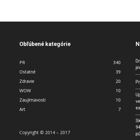
Obľúbené kategórie
N
Dr
PR
340
ji
Ostatné
39
Zdravie
20
Pr
WOW
10
Up
Zaujímavosti
10
ve
ex
Art
7
Sk
94
Copyright © 2014 – 2017
pů