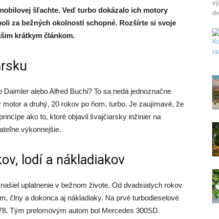
vý
omobilovej šľachte. Veď turbo dokázalo ich motory
dv
li za bežných okolností schopné. Rozšírte si svoje
našim krátkym článkom.
arsku
eb Daimler alebo Alfred Buchi? To sa nedá jednoznačne
motor a druhý, 20 rokov po ňom, turbo. Je zaujímavé, že
ncípe ako to, ktoré objavil švajčiarsky inžinier na
ateľne výkonnejšie.
ov, lodí a nákladiakov
 našiel uplatnenie v bežnom živote. Od dvadsiatych rokov
bom, člny a dokonca aj nákladiaky. Na prvé turbodieselové
 1978. Tým prelomovým autom bol Mercedes 300SD.