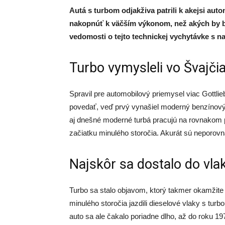
Autá s turbom odjakživa patrili k akejsi aut
nakopnúť k väčším výkonom, než akých by bo
vedomosti o tejto technickej vychytávke s 
Turbo vymysleli vo Švajči
Spravil pre automobilový priemysel viac Gottli
povedať, veď prvý vynašiel moderný benzínový 
aj dnešné moderné turbá pracujú na rovnakom pri
začiatku minulého storočia. Akurát sú neporovn
Najskôr sa dostalo do vlak
Turbo sa stalo objavom, ktorý takmer okamžite
minulého storočia jazdili dieselové vlaky s tur
auto sa ale čakalo poriadne dlho, až do roku