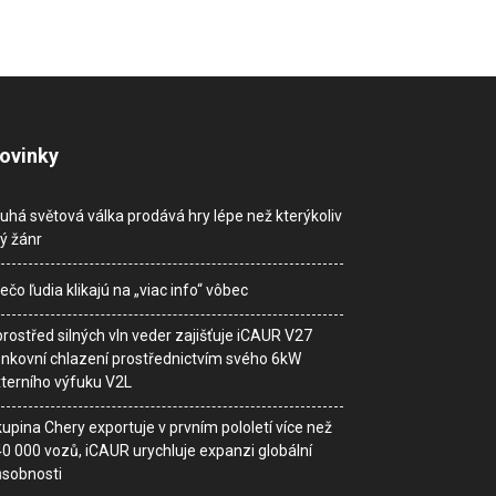
ovinky
uhá světová válka prodává hry lépe než kterýkoliv
ný žánr
ečo ľudia klikajú na „viac info“ vôbec
rostřed silných vln veder zajišťuje iCAUR V27
nkovní chlazení prostřednictvím svého 6kW
terního výfuku V2L
upina Chery exportuje v prvním pololetí více než
0 000 vozů, iCAUR urychluje expanzi globální
sobnosti