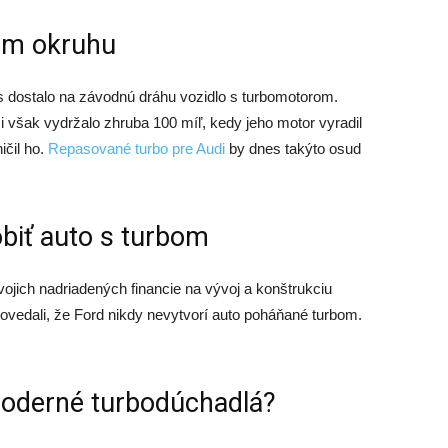
om okruhu
is dostalo na závodnú dráhu vozidlo s turbomotorom.
 však vydržalo zhruba 100 míľ, kedy jeho motor vyradil
ičil ho.
Repasované turbo pre Audi
by dnes takýto osud
obiť auto s turbom
vojich nadriadených financie na vývoj a konštrukciu
povedali, že Ford nikdy nevytvorí auto poháňané turbom.
moderné turbodúchadlá?