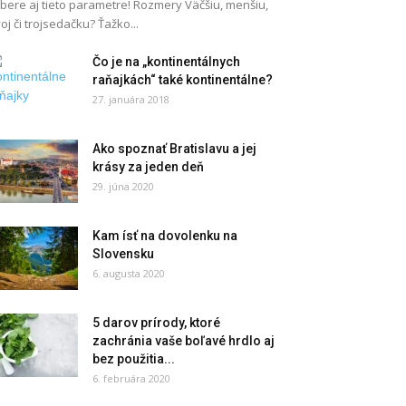
bere aj tieto parametre! Rozmery Väčšiu, menšiu,
oj či trojsedačku? Ťažko...
Čo je na „kontinentálnych
raňajkách“ také kontinentálne?
27. januára 2018
Ako spoznať Bratislavu a jej
krásy za jeden deň
29. júna 2020
Kam ísť na dovolenku na
Slovensku
6. augusta 2020
5 darov prírody, ktoré
zachránia vaše boľavé hrdlo aj
bez použitia...
6. februára 2020