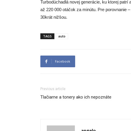
Turbodúchadlá novej generácie, ku ktorej patrí 
až 220 000 otáčok za minútu. Pre porovnanie – 
30krát nižšou.
TAGS
auto
Facebook
Previous article
Tlačiarne a tonery ako ich nepoznáte
angelo