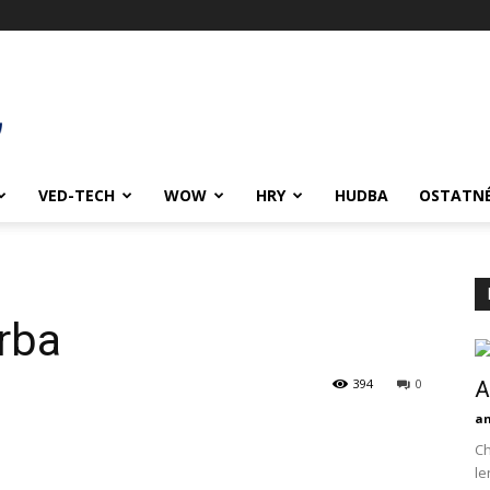
VED-TECH
WOW
HRY
HUDBA
OSTATN
urba
394
0
A
an
Ch
le