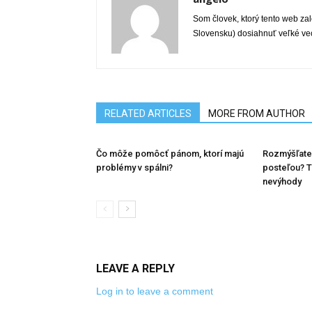
Som človek, ktorý tento web zalo
Slovensku) dosiahnuť veľké veci
RELATED ARTICLES
MORE FROM AUTHOR
Čo môže pomôcť pánom, ktorí majú
Rozmýšľate
problémy v spálni?
posteľou? T
nevýhody
LEAVE A REPLY
Log in to leave a comment