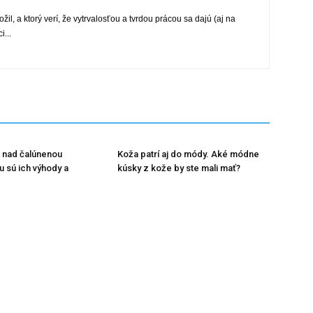
žil, a ktorý verí, že vytrvalosťou a tvrdou prácou sa dajú (aj na
...
 nad čalúnenou
Koža patrí aj do módy. Aké módne
u sú ich výhody a
kúsky z kože by ste mali mať?