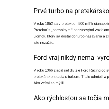
Prvé turbo na pretekársk
V roku 1952 sa v pretekoch 500 míľ Indianapol
Pretekať s „normálnymi“ benzínovými vozidlami
úlomok, ktorý sa dostal do turbo-nasávania a zn
iste nezažilo.
Ford vraj nikdy nemal vyr
V roku 1966 žiadal šéf divízie Ford Racing od s
pretekárskeho auta s turbom. Tí ale odmietli a 
Ako veľmi sa mýlili…
Ako rýchlosťou sa točia 