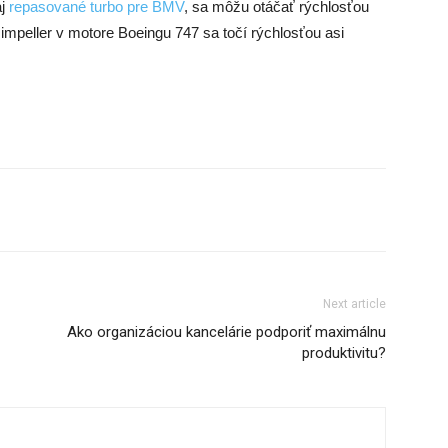
aj
repasované turbo pre BMV
, sa môžu otáčať rýchlosťou
impeller v motore Boeingu 747 sa točí rýchlosťou asi
Next article
Ako organizáciou kancelárie podporiť maximálnu
produktivitu?