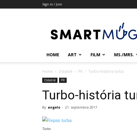
Sign in / Join
Smartmug.sk
HOME
ART
FILM
MS./MRS.
Home
Ostatné
PR
Turbo-história turba
Ostatné
PR
Turbo-história t
By
angelo
-
21. septembra 2017
Turbo