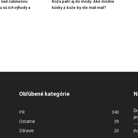
 nad čalúnenou
Koža patrí aj do módy. Aké módne
u sú ich výhody a
kúsky z kože by ste mali mať?
Obľúbené kategórie
N
Dr
PR
340
ji
Ostatné
39
Zdravie
20
Pr