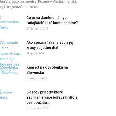
bere aj tieto parametre! Rozmery Väčšiu, menšiu,
oj či trojsedačku? Ťažko...
Čo je na „kontinentálnych
raňajkách“ také kontinentálne?
27. januára 2018
Ako spoznať Bratislavu a jej
krásy za jeden deň
29. júna 2020
Kam ísť na dovolenku na
Slovensku
6. augusta 2020
5 darov prírody, ktoré
zachránia vaše boľavé hrdlo aj
bez použitia...
6. februára 2020