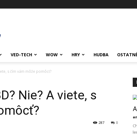
VED-TECH
WOW
HRY
HUDBA
OSTATN
viete, s čím vám môže pomôcť?
D? Nie? A viete, s
omôcť?
A
an
287
0
Ch
le