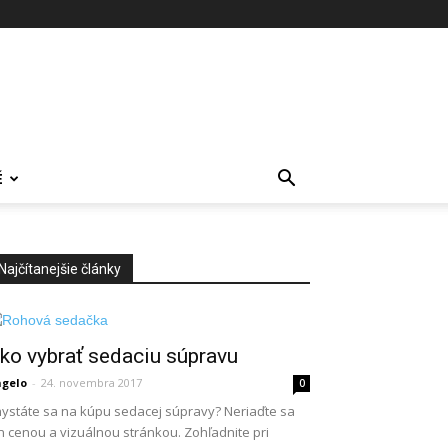
É
Najčítanejšie články
ko vybrať sedaciu súpravu
gelo
-
24. novembra 2017
0
ystáte sa na kúpu sedacej súpravy? Neriaďte sa
n cenou a vizuálnou stránkou. Zohľadnite pri