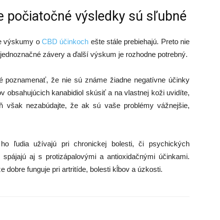
e počiatočné výsledky sú sľubné
že výskumy o
CBD účinkoch
ešte stále prebiehajú. Preto nie
 jednoznačné závery a ďalší výskum je rozhodne potrebný.
né poznamenať, že nie sú známe žiadne negatívne účinky
 obsahujúcich kanabidiol skúsiť a na vlastnej koži uvidíte,
 však nezabúdajte, že ak sú vaše problémy vážnejšie,
 ľudia užívajú pri chronickej bolesti, či psychických
e spájajú aj s protizápalovými a antioxidačnými účinkami.
 dobre funguje pri artritíde, bolesti kĺbov a úzkosti.