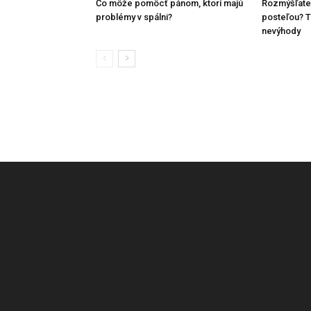
Čo môže pomôcť pánom, ktorí majú
Rozmýšľate
problémy v spálni?
posteľou? T
nevýhody