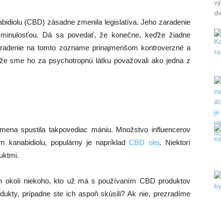
vý
dv
idiolu (CBD) zásadne zmenila legislatíva. Jeho zaradenie
 minulosťou. Dá sa povedať, že konečne, keďže žiadne
aradenie na tomto zozname prinajmenšom kontroverzné a
e, že sme ho za psychotropnú látku považovali ako jedna z
i
mena spustila takpovediac mániu. Množstvo influencerov
 kanabidiolu, populárny je napríklad
CBD olej
. Niektorí
uktmi.
m okolí niekoho, kto už má s používaním CBD produktov
kty, prípadne ste ich aspoň skúsili? Ak nie, prezradíme