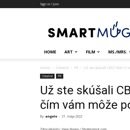
Sign in / Join
Smartmug.sk
HOME
ART
FILM
MS./MRS.
Home
Ostatné
PR
Už ste skúšali CBD? Nie? A 
Ostatné
PR
Už ste skúšali CB
čím vám môže p
By
angelo
-
31. mája 2022
Zdroj obrázku: Vane Nunes / Shutterstock.com