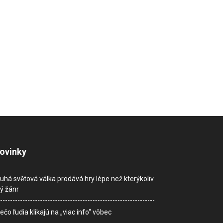
ovinky
uhá světová válka prodává hry lépe než kterýkoliv
ný žánr
ečo ľudia klikajú na „viac info“ vôbec