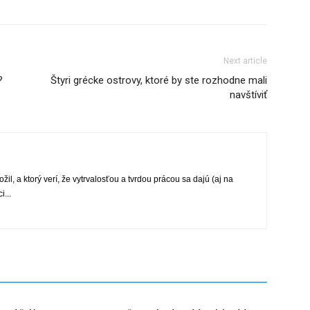
Next article
?
Štyri grécke ostrovy, ktoré by ste rozhodne mali
navštíviť
žil, a ktorý verí, že vytrvalosťou a tvrdou prácou sa dajú (aj na
...