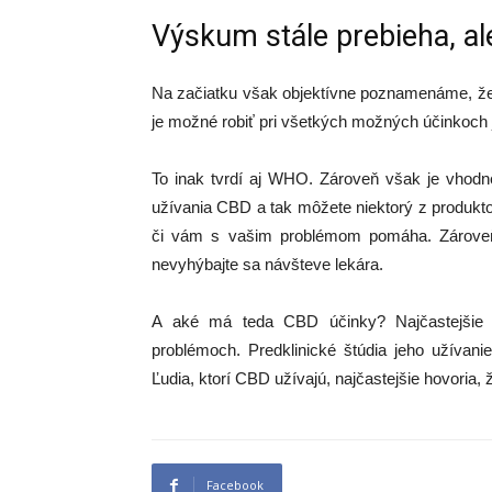
Výskum stále prebieha, al
Na začiatku však objektívne poznamenáme, 
je možné robiť pri všetkých možných účinkoch
To inak tvrdí aj WHO. Zároveň však je vhod
užívania CBD a tak môžete niektorý z produktov
či vám s vašim problémom pomáha. Zároveň
nevyhýbajte sa návšteve lekára.
A aké má teda CBD účinky? Najčastejšie ho
problémoch. Predklinické štúdia jeho užívani
Ľudia, ktorí CBD užívajú, najčastejšie hovoria, že
Facebook