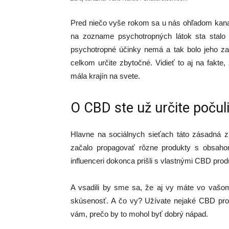
Pred niečo vyše rokom sa u nás ohľadom kanab
na zozname psychotropných látok sta stalo
psychotropné účinky nemá a tak bolo jeho z
celkom určite zbytočné. Vidieť to aj na fakt
mála krajín na svete.
O CBD ste už určite počul
Hlavne na sociálnych sieťach táto zásadná z
začalo propagovať rôzne produkty s obsahom
influenceri dokonca prišli s vlastnými CBD prod
A vsadili by sme sa, že aj vy máte vo vašo
skúsenosť. A čo vy? Užívate nejaké CBD produ
vám, prečo by to mohol byť dobrý nápad.