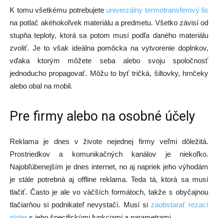
K tomu všetkému potrebujete
univerzálny termotransferový lis
na potlač akéhokoľvek materiálu a predmetu. Všetko závisí od
stupňa teploty, ktorá sa potom musí podľa daného materiálu
zvoliť. Je to však ideálna pomôcka na vytvorenie doplnkov,
vďaka ktorým môžete seba alebo svoju spoločnosť
jednoducho propagovať. Môžu to byť tričká, šiltovky, hrnčeky
alebo obal na mobil.
Pre firmy alebo na osobné účely
Reklama je dnes v živote nejednej firmy veľmi dôležitá.
Prostriedkov a komunikačných kanálov je niekoľko.
Najobľúbenejším je dnes internet, no aj napriek jeho výhodám
je stále potrebná aj offline reklama. Teda tá, ktorá sa musí
tlačiť. Často je ale vo väčších formátoch, takže s obyčajnou
tlačiarňou si podnikateľ nevystačí. Musí si
zaobstarať rezací
ploter
s jeho špecifickými funkciami a parametrami.