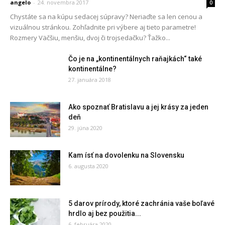
angelo
-
24. novembra 2017
0
Chystáte sa na kúpu sedacej súpravy? Neriaďte sa len cenou a
vizuálnou stránkou. Zohľadnite pri výbere aj tieto parametre!
Rozmery Väčšiu, menšiu, dvoj či trojsedačku? Ťažko...
Čo je na „kontinentálnych raňajkách“ také
kontinentálne?
27. januára 2018
Ako spoznať Bratislavu a jej krásy za jeden
deň
29. júna 2020
Kam ísť na dovolenku na Slovensku
6. augusta 2020
5 darov prírody, ktoré zachránia vaše boľavé
hrdlo aj bez použitia...
6. februára 2020