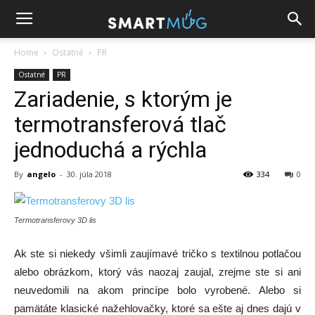
Home
Ostatné
PR
Ostatné
PR
Zariadenie, s ktorým je
termotransferová tlač
jednoduchá a rýchla
By
angelo
-
30. júla 2018
334
0
Termotransferovy 3D lis
Ak ste si niekedy všimli zaujímavé tričko s textilnou potlačou
alebo obrázkom, ktorý vás naozaj zaujal, zrejme ste si ani
neuvedomili na akom princípe bolo vyrobené. Alebo si
pamätáte klasické nažehlovačky, ktoré sa ešte aj dnes dajú v