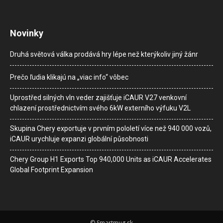
Novinky
Druhá světová válka prodává hry lépe než kterýkoliv jiný žánr
Prečo ľudia klikajú na „viac info“ vôbec
Uprostřed silných vln veder zajišťuje iCAUR V27 venkovní
chlazení prostřednictvím svého 6kW externího výfuku V2L
Skupina Chery exportuje v prvním pololetí více než 940 000 vozů,
iCAUR urychluje expanzi globální působnosti
Chery Group H1 Exports Top 940,000 Units as iCAUR Accelerates
Global Footprint Expansion
© Smartmug.sk