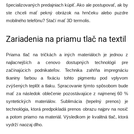
špecializovaných predajniach kúpiť. Ako ale postupovať, ak by
ste chceli mať pekný obrázok na hrnčeku alebo puzdre
mobilného telefónu? Stačí mať 3D termolis.
Zariadenia na priamu tlač na textil
Priama tlač na tričkách a iných materiáloch je jednou z
najlacnejších a cenovo dostupných technológií pre
začínajúcich podnikateľov. Technika zahŕňa impregnáciu
tkaniny farbou a fixáciu tohto pigmentu pod vplyvom
zvýšených teplôt a tlaku. Spracovanie týmto spôsobom bude
mať za následok oblečenie pozostávajúce z najmenej 60 %
syntetických materiálov. Sublimácia (tepelný prenos) je
technológia, ktorá predpokladá prenos obrazu najprv na nosič
a potom priamo na materiál. Výsledkom je kvalitná tlač, ktorá
vydrží naozaj dlho.