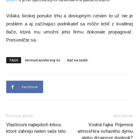
Vďaka širokej ponuke trhu a dostupným cenám to už nie je
problém a aj začínajúci podnikateľ sa môže tešiť z kvalitnej
tlače, ktorá mu umožní jeho firmu dokonale propagovať.
Presvedčte sa.
TAGS
termotransferový lis
tlač na textil
Facebook
Previous article
Next article
Vlastnosti najlepších krbov,
Vodná fajka: Príjemná
ktoré zahrejú nielen vaše telo
atmosféra voňavého dymu
alebo dizajnový doplnok?