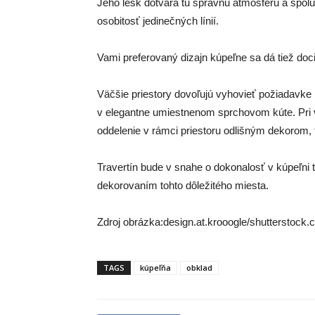
Jeho lesk dotvára tú správnu atmosféru a spo
osobitosť jedinečných línií.
Vami preferovaný dizajn kúpeľne sa dá tiež doc
Väčšie priestory dovoľujú vyhovieť požiadavke k
v elegantne umiestnenom sprchovom kúte. Pri v
oddelenie v rámci priestoru odlišným dekorom,
Travertín bude v snahe o dokonalosť v kúpeľni t
dekorovaním tohto dôležitého miesta.
Zdroj obrázka:design.at.krooogle/shutterstock
TAGS
kúpeľňa
obklad