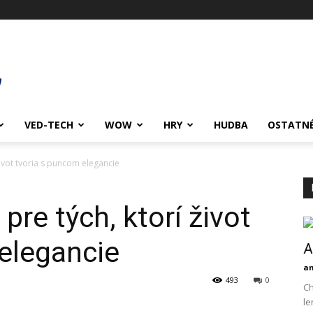
VED-TECH
WOW
HRY
HUDBA
OSTATN
život tvoria s puncom elegancie
pre tých, ktorí život
elegancie
A
an
493
0
Ch
le