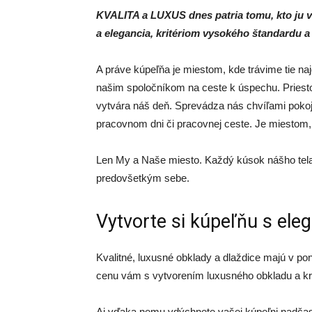
KVALITA a LUXUS dnes patria tomu, kto ju 
a elegancia, kritériom vysokého štandardu a 
A práve kúpeľňa je miestom, kde trávime tie naj
našim spoločníkom na ceste k úspechu. Priest
vytvára náš deň. Sprevádza nás chvíľami poko
pracovnom dni či pracovnej ceste. Je miesto
Len My a Naše miesto. Každý kúsok nášho tela
predovšetkým sebe.
Vytvorte si kúpeľňu s ele
Kvalitné, luxusné obklady a dlaždice majú v po
cenu vám s vytvorením luxusného obkladu a k
Aj vďaka nemu vdýchnete vašej kúpeľni nadčas