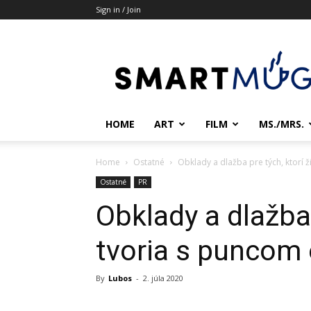
Sign in / Join
Smartmug.sk
HOME
ART
FILM
MS./MRS.
Home
Ostatné
Obklady a dlažba pre tých, ktorí 
Ostatné
PR
Obklady a dlažba 
tvoria s puncom 
By
Lubos
-
2. júla 2020