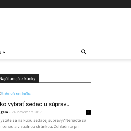
É
Najčítanejšie články
ko vybrať sedaciu súpravu
gelo
-
24. novembra 2017
0
ystáte sa na kúpu sedacej súpravy? Neriaďte sa
n cenou a vizuálnou stránkou. Zohľadnite pri