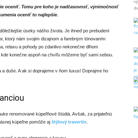
vý
vie oceniť. Tomu pre koho je nadčasovosť, výnimočnosť
dv
umenia oceniť to najlepšie.
dôležitejšie úseky nášho života. Je ihneď po prebudení
or, ktorý nám svojim dizajnom a farebným tónovaním
ja, relaxu a pohody po zdanlivo nekonečne dlhom
m, kde konečne aspoň na chvíľu môžeme byť sami sebou.
 a duše. A ak si doprajeme v ňom luxus! Doprajme ho
ganciou
nuke renomované kúpeľňové štúdiá. Avšak, za prijateľnú
rásnej kúpeľne pomôže aj
štýlový travertín
.
ovosť a punc elegancie a luxusu.