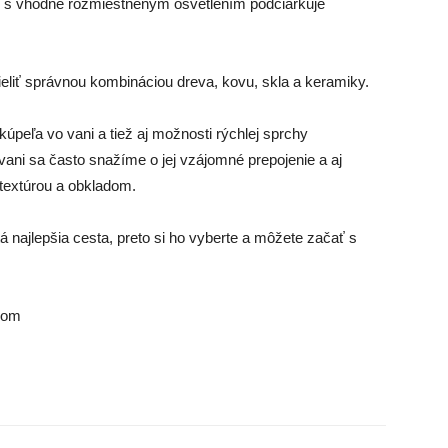
lu s vhodne rozmiestneným osvetlením podčiarkuje
ieliť správnou kombináciou dreva, kovu, skla a keramiky.
úpeľa vo vani a tiež aj možnosti rýchlej sprchy
ani sa často snažíme o jej vzájomné prepojenie a aj
 textúrou a obkladom.
á najlepšia cesta, preto si ho vyberte a môžete začať s
.com