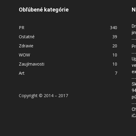
Obľúbené kategórie
N
Dr
PR
340
ji
Ostatné
39
Zdravie
20
Pr
WOW
10
Up
Zaujímavosti
10
ve
ex
Art
7
Sk
94
Copyright © 2014 – 2017
pů
Ch
iC