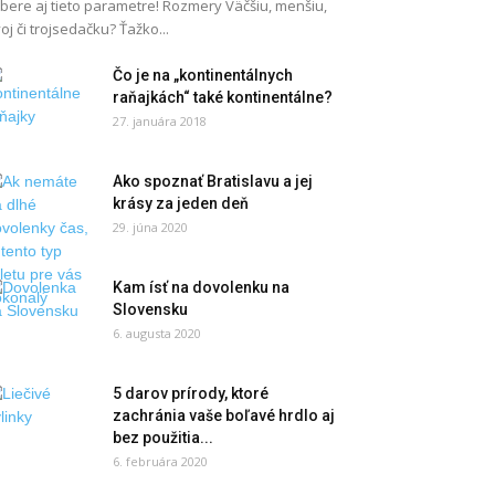
bere aj tieto parametre! Rozmery Väčšiu, menšiu,
oj či trojsedačku? Ťažko...
Čo je na „kontinentálnych
raňajkách“ také kontinentálne?
27. januára 2018
Ako spoznať Bratislavu a jej
krásy za jeden deň
29. júna 2020
Kam ísť na dovolenku na
Slovensku
6. augusta 2020
5 darov prírody, ktoré
zachránia vaše boľavé hrdlo aj
bez použitia...
6. februára 2020