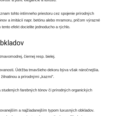
znam tohto intímneho priestoru cez spojenie prírodných
tónov a imitácií napr. betónu alebo mramoru, pričom výrazné
tento efekt docielite jednoducho a rýchlo.
obkladov
mavomodrej, čiernej resp. bielej.
ovanosti. Údržba tmavšieho dekoru býva však náročnejšia.
 žilnatinou a prírodnými „kazmi“.
a studených farebných tónov či prírodných organických
rovanejším a najžiadanejším typom luxusných obkladov.