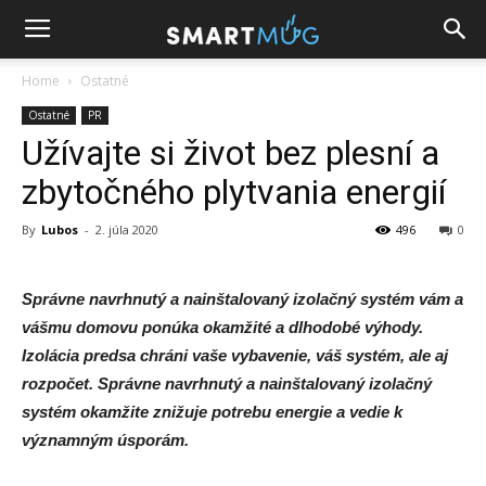
Home
Ostatné
Ostatné
PR
Užívajte si život bez plesní a
zbytočného plytvania energií
By
Lubos
-
2. júla 2020
496
0
Správne navrhnutý a nainštalovaný izolačný systém vám a
vášmu domovu ponúka okamžité a dlhodobé výhody.
Izolácia predsa chráni vaše vybavenie, váš systém, ale aj
rozpočet. Správne navrhnutý a nainštalovaný izolačný
systém okamžite znižuje potrebu energie a vedie k
významným úsporám.