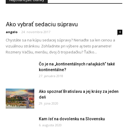
Ako vybrať sedaciu súpravu
angelo
-
24. novembra 2017
0
Chystáte sa na kúpu sedacej súpravy? Neriaďte sa len cenou a
vizuálnou stránkou. Zohľadnite pri výbere aj tieto parametre!
Rozmery Väčšiu, menšiu, dvoj či trojsedačku? Ťažko...
Čo je na „kontinentálnych raňajkách“ také
kontinentálne?
27. januára 2018
Ako spoznať Bratislavu a jej krásy za jeden
deň
29. júna 2020
Kam ísť na dovolenku na Slovensku
6. augusta 2020