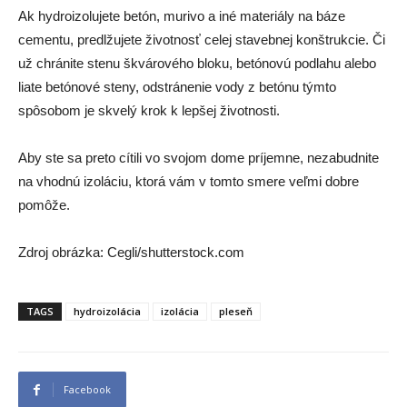
Ak hydroizolujete betón, murivo a iné materiály na báze
cementu, predlžujete životnosť celej stavebnej konštrukcie. Či
už chránite stenu škvárového bloku, betónovú podlahu alebo
liate betónové steny, odstránenie vody z betónu týmto
spôsobom je skvelý krok k lepšej životnosti.
Aby ste sa preto cítili vo svojom dome príjemne, nezabudnite
na vhodnú izoláciu, ktorá vám v tomto smere veľmi dobre
pomôže.
Zdroj obrázka: Cegli/shutterstock.com
TAGS
hydroizolácia
izolácia
pleseň
Facebook