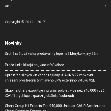
Art
7
Copyright © 2014 – 2017
Novinky
Druhá světová válka prodává hry lépe než kterýkoliv jiný žánr
Prečo ľudia klikajú na „viac info“ vôbec
Uprostřed silných vln veder zajišťuje iCAUR V27 venkovní
chlazení prostřednictvím svého 6kW externího výfuku V2L
Skupina Chery exportuje v prvním pololetí více než 940 000 vozů,
iCAUR urychluje expanzi globální působnosti
Chery Group H1 Exports Top 940,000 Units as iCAUR Accelerates