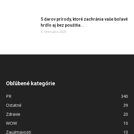
5 darov prírody, ktoré zachránia vaše boľavé
hrdlo aj bez použitia...
6. februára 2020
Obľúbené kategórie
PR
340
Ostatné
39
Zdravie
20
WOW
10
Zaujímavosti
10