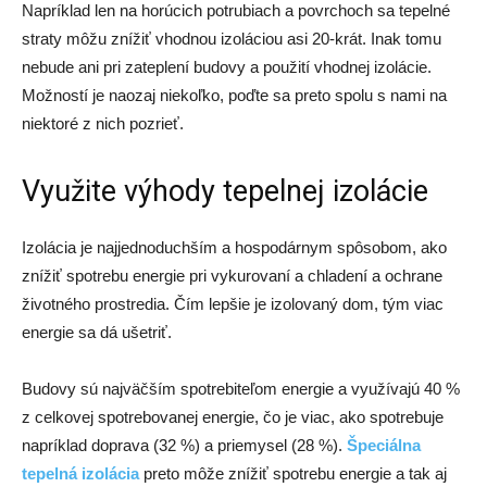
Napríklad len na horúcich potrubiach a povrchoch sa tepelné
straty môžu znížiť vhodnou izoláciou asi 20-krát. Inak tomu
nebude ani pri zateplení budovy a použití vhodnej izolácie.
Možností je naozaj niekoľko, poďte sa preto spolu s nami na
niektoré z nich pozrieť.
Využite výhody tepelnej izolácie
Izolácia je najjednoduchším a hospodárnym spôsobom, ako
znížiť spotrebu energie pri vykurovaní a chladení a ochrane
životného prostredia. Čím lepšie je izolovaný dom, tým viac
energie sa dá ušetriť.
Budovy sú najväčším spotrebiteľom energie a využívajú 40 %
z celkovej spotrebovanej energie, čo je viac, ako spotrebuje
napríklad doprava (32 %) a priemysel (28 %).
Špeciálna
tepelná izolácia
preto môže znížiť spotrebu energie a tak aj